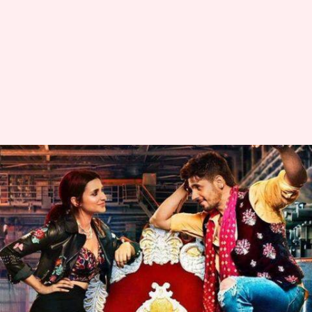
सत्य घटना पर आधारित परिणीति-
सिद्दार्थ की 'जबरिया जोड़ी' 2019 में
इस डेट को होगी रिलीज़
लेखन
Dec 06, 2018
07:38 pm
स्वाति पाण्डेय
क्या है खबर?
परिणीति चोपड़ा व सिद्दार्थ मल्होत्रा की फिल्म 'जबरिया