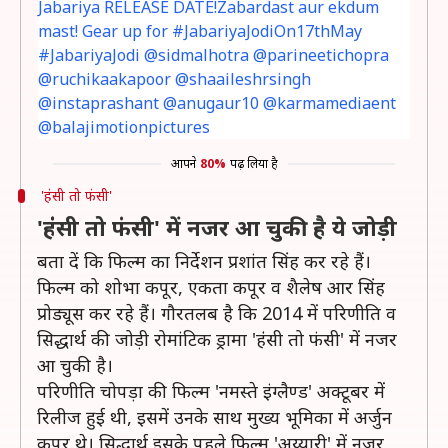
Jabariya RELEASE DATE!Zabardast aur ekdum
mast! Gear up for #JabariyaJodiOn17thMay
#JabariyaJodi @sidmalhotra @parineetichopra
@ruchikaakapoor @shaaileshrsingh
@instaprashant @anugaur10 @karmamediaent
@balajimotionpictures
आपने
80%
पढ़ लिया है
'हंसी तो फंसी'
'हंंसी तो फंसी' में नजर आ चुकी है ये जोड़ी
बता दें कि फिल्म का निर्देशन प्रशांत सिंह कर रहे हैं।
फिल्म को शोभा कपूर, एकता कपूर व शैलेष आर सिंह
प्रोड्यूस कर रहे हैं। गौरतलब है कि 2014 में परिणीति व
सिद्धार्थ की जोड़ी रोमांटिक ड्रामा 'हंंसी तो फंसी' में नजर
आ चुकी है।
परिणीति चोपड़ा की फिल्म 'नमस्ते इंग्लैण्ड' अक्टूबर में
रिलीज हुई थी, इसमें उनके साथ मुख्य भूमिका में अर्जुन
कपूर थे। सिद्धार्थ इसके पहले फिल्म 'अय्यारी' में नजर