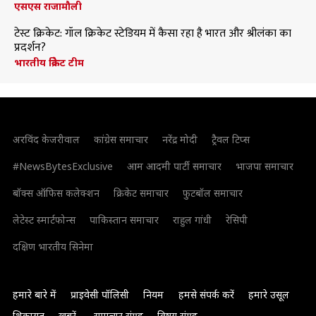
एसएस राजामौली
टेस्ट क्रिकेट: गॉल क्रिकेट स्टेडियम में कैसा रहा है भारत और श्रीलंका का
प्रदर्शन?
भारतीय क्रिकेट टीम
अरविंद केजरीवाल
कांग्रेस समाचार
नरेंद्र मोदी
ट्रैवल टिप्स
#NewsBytesExclusive
आम आदमी पार्टी समाचार
भाजपा समाचार
बॉक्स ऑफिस कलेक्शन
क्रिकेट समाचार
फुटबॉल समाचार
लेटेस्ट स्मार्टफोन्स
पाकिस्तान समाचार
राहुल गांधी
रेसिपी
दक्षिण भारतीय सिनेमा
हमारे बारे में
प्राइवेसी पॉलिसी
नियम
हमसे संपर्क करें
हमारे उसूल
शिकायत
खबरें
समाचार संग्रह
विषय संग्रह