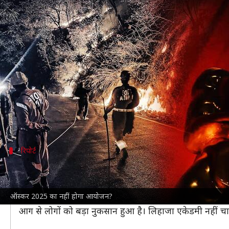
लॉस एंजिल्स में लगी आग के कारण 96 
लेखन
Jan 15, 2025
03:51 pm
नेहा शर्मा
क्या है खबर?
फिल्मी दुनिया का सबसे बड़े पुरस्कार समारोह
ऑस्कर 2025
की
दूसरी ओर सोशल मीडिया पर यह चर्चा जोरों पर है कि इस बा
कहा जा रहा है कि 96 साल में ऐसा पहली बार होगा, जब ऑस
रिपोर्ट
एकेडमी ने लिया ये फैसला- रिपोर्ट
लॉस एंजिल्स
के जंगलों में लगी आग ने शहर में तबाही मचा दी
ऑस्कर 2025 का नहीं होगा आयोजन?
द सन
की रिपोर्ट में बताया गया था कि जंगल की लगी घातक आ
आग से लोगों को बड़ा नुकसान हुआ है। लिहाजा एकेडमी नहीं चा