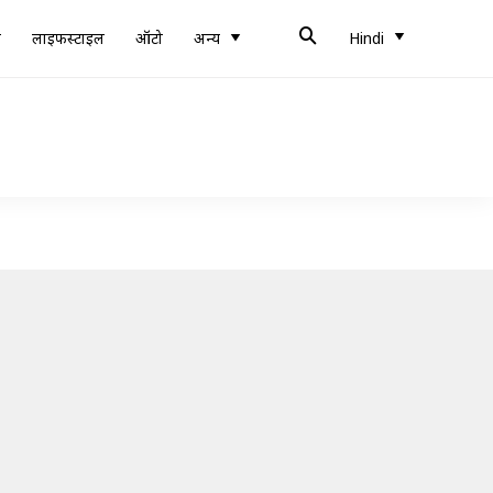
ब
लाइफस्टाइल
ऑटो
अन्य
Hindi