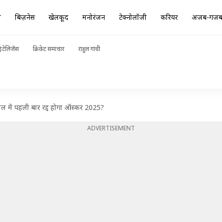
ा
बिज़नेस
खेलकूद
मनोरंजन
टेक्नोलॉजी
करियर
अजब-गज
ंटेलिजेंस
क्रिकेट समाचार
राहुल गांधी
ल में पहली बार रद्द होगा ऑस्कर 2025?
ADVERTISEMENT