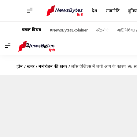
देश
राजनीति
दुनिय
चर्चित विषय
#NewsBytesExplainer
नरेंद्र मोदी
आर्टिफिशियल इ
Hindi
होम
/
खबरें
/
मनोरंजन की खबरें
/
लॉस एंजिल्स में लगी आग के कारण 96 सा