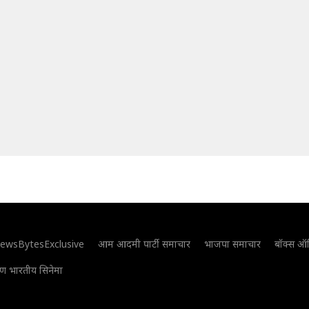
ewsBytesExclusive
आम आदमी पार्टी समाचार
भाजपा समाचार
बॉक्स ऑ
िण भारतीय सिनेमा