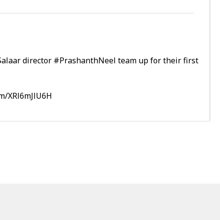
alaar
director
#PrashanthNeel
team up for their first
com/XRl6mJlU6H