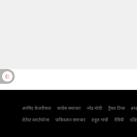
अरविंद केजरीवाल
कांग्रेस समाचार
नरेंद्र मोदी
ट्रैवल टिप्स
#N
लेटेस्ट स्मार्टफोन्स
पाकिस्तान समाचार
राहुल गांधी
रेसिपी
दक्ष