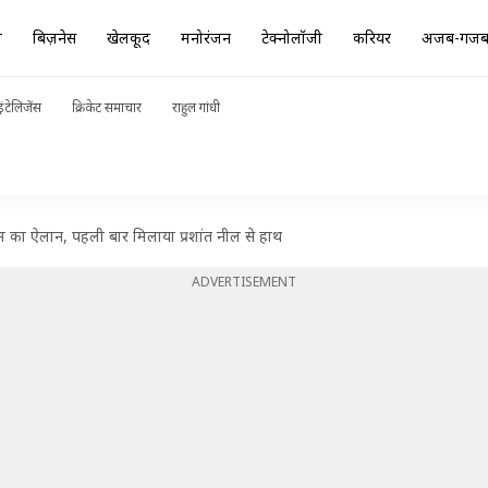
ा
बिज़नेस
खेलकूद
मनोरंजन
टेक्नोलॉजी
करियर
अजब-गज
ंटेलिजेंस
क्रिकेट समाचार
राहुल गांधी
 का ऐलान, पहली बार मिलाया प्रशांत नील से हाथ
ADVERTISEMENT