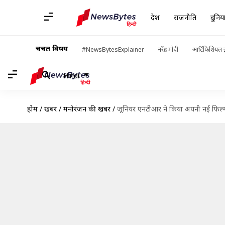
देश
राजनीति
दुनिय
चर्चित विषय
#NewsBytesExplainer
नरेंद्र मोदी
आर्टिफिशियल इ
Hindi
होम
/
खबरें
/
मनोरंजन की खबरें
/
जूनियर एनटीआर ने किया अपनी नई फिल्म