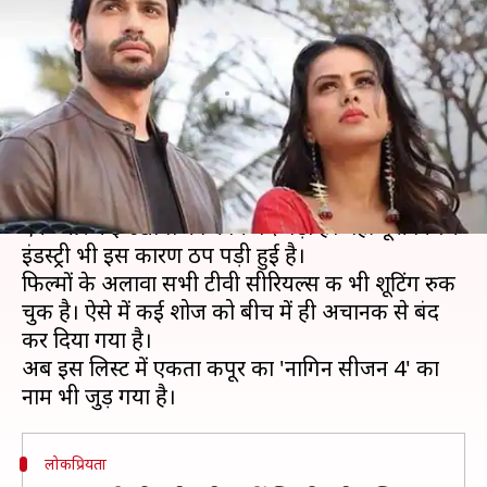
बिना अंत दिखाए ही बंद करना पड़ा
शो
लेखन
May 26, 2020
08:25 am
भावना साहनी
क्या है खबर?
कोरोना वायरस की वजह से हुए लॉकडाउन के कारण जहां
एक ओर कई उद्योगों का काम बंद पड़ा है। वहीं पूरी फिल्म
इंडस्ट्री भी इस कारण ठप पड़ी हुई है।
फिल्मों के अलावा सभी टीवी सीरियल्स की भी शूटिंग रुक
चुकी है। ऐसे में कई शोज को बीच में ही अचानक से बंद
कर दिया गया है।
अब इस लिस्ट में एकता कपूर का 'नागिन सीजन 4' का
लोकप्रियता