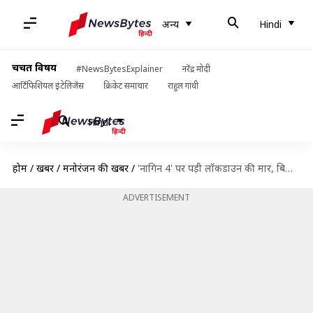
अन्य
Hindi
चर्चित विषय
#NewsBytesExplainer
नरेंद्र मोदी
आर्टिफिशियल इंटेलिजेंस
क्रिकेट समाचार
राहुल गांधी
Hindi
होम
/
खबरें
/
मनोरंजन की खबरें
/
'नागिन 4' पर पड़ी लॉकडाउन की मार, बिना अंत दिखाए ही बंद करना पड़ा शो
ADVERTISEMENT