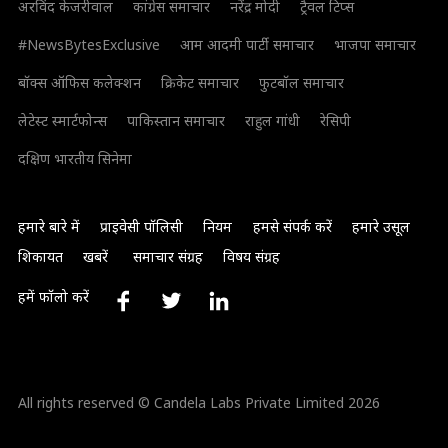
अरविंद केजरीवाल
कांग्रेस समाचार
नरेंद्र मोदी
ट्रैवल टिप्स
#NewsBytesExclusive
आम आदमी पार्टी समाचार
भाजपा समाचार
बॉक्स ऑफिस कलेक्शन
क्रिकेट समाचार
फुटबॉल समाचार
लेटेस्ट स्मार्टफोन्स
पाकिस्तान समाचार
राहुल गांधी
रेसिपी
दक्षिण भारतीय सिनेमा
हमारे बारे में
प्राइवेसी पॉलिसी
नियम
हमसे संपर्क करें
हमारे उसूल
शिकायत
खबरें
समाचार संग्रह
विषय संग्रह
हमें फॉलो करें
All rights reserved © Candela Labs Private Limited 2026