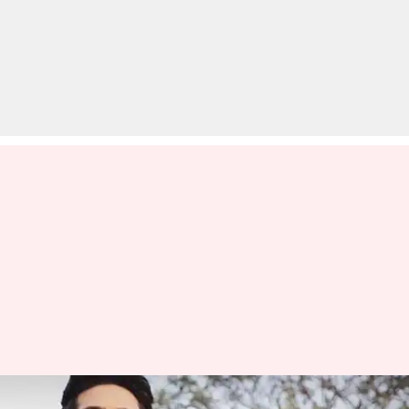
'नागिन 4' पर पड़ी लॉकडाउन की मार,