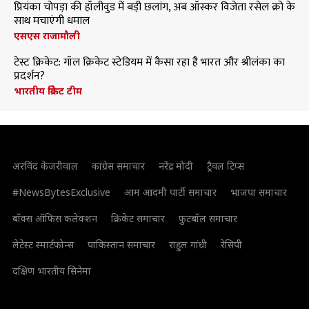
प्रियंका चोपड़ा की हॉलीवुड में बड़ी छलांग, अब ऑस्कर विजेता रसेल क्रो के
साथ मचाएंगी धमाल
एसएस राजामौली
टेस्ट क्रिकेट: गॉल क्रिकेट स्टेडियम में कैसा रहा है भारत और श्रीलंका का
प्रदर्शन?
भारतीय क्रिकेट टीम
अरविंद केजरीवाल
कांग्रेस समाचार
नरेंद्र मोदी
ट्रैवल टिप्स
#NewsBytesExclusive
आम आदमी पार्टी समाचार
भाजपा समाचार
बॉक्स ऑफिस कलेक्शन
क्रिकेट समाचार
फुटबॉल समाचार
लेटेस्ट स्मार्टफोन्स
पाकिस्तान समाचार
राहुल गांधी
रेसिपी
दक्षिण भारतीय सिनेमा