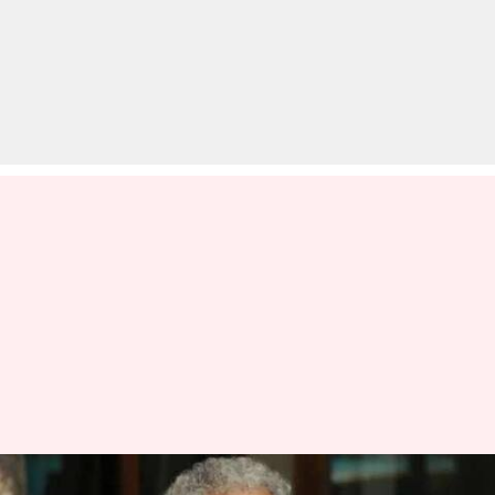
नसीरुद्दीन शाह की तबियत बिगड़ी,