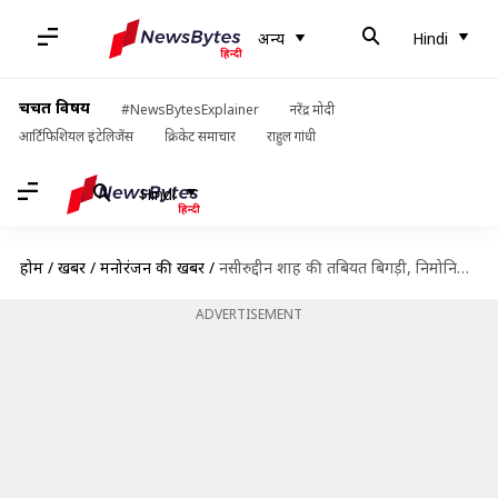
अन्य
Hindi
चर्चित विषय
#NewsBytesExplainer
नरेंद्र मोदी
आर्टिफिशियल इंटेलिजेंस
क्रिकेट समाचार
राहुल गांधी
Hindi
होम
/
खबरें
/
मनोरंजन की खबरें
/
नसीरुद्दीन शाह की तबियत बिगड़ी, निमोनिया होने के बाद अस्पताल में भर्ती
ADVERTISEMENT