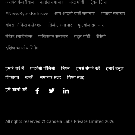
अरविंद केजरीवाल
कांग्रेस समाचार
नरेंद्र मोदी
ट्रैवल टिप्स
#NewsBytesExclusive
आम आदमी पार्टी समाचार
भाजपा समाचार
बॉक्स ऑफिस कलेक्शन
क्रिकेट समाचार
फुटबॉल समाचार
लेटेस्ट स्मार्टफोन्स
पाकिस्तान समाचार
राहुल गांधी
रेसिपी
दक्षिण भारतीय सिनेमा
हमारे बारे में
प्राइवेसी पॉलिसी
नियम
हमसे संपर्क करें
हमारे उसूल
शिकायत
खबरें
समाचार संग्रह
विषय संग्रह
हमें फॉलो करें
All rights reserved © Candela Labs Private Limited 2026