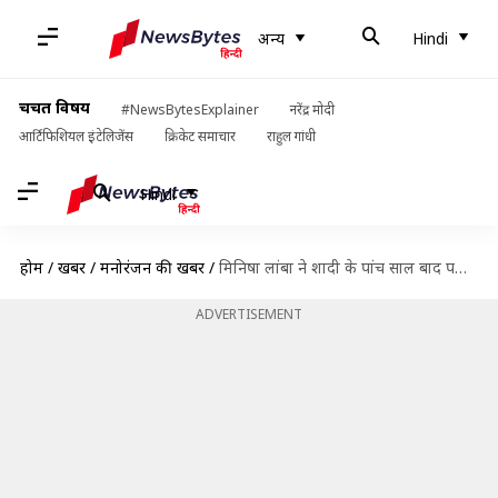
अन्य
Hindi
चर्चित विषय
#NewsBytesExplainer
नरेंद्र मोदी
आर्टिफिशियल इंटेलिजेंस
क्रिकेट समाचार
राहुल गांधी
Hindi
होम
/
खबरें
/
मनोरंजन की खबरें
/
मिनिषा लांबा ने शादी के पांच साल बाद पति रयान से लिया तलाक, खुद दी जानकारी
ADVERTISEMENT