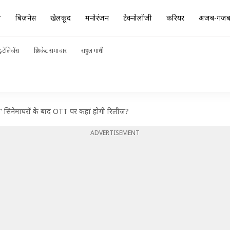
ा
बिज़नेस
खेलकूद
मनोरंजन
टेक्नोलॉजी
करियर
अजब-गज
ंटेलिजेंस
क्रिकेट समाचार
राहुल गांधी
बीवी' सिनेमाघरों के बाद OTT पर कहां होगी रिलीज?
ADVERTISEMENT