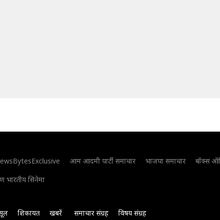
ewsBytesExclusive
आम आदमी पार्टी समाचार
भाजपा समाचार
बॉक्स ऑ
िण भारतीय सिनेमा
सूल
शिकायत
खबरें
समाचार संग्रह
विषय संग्रह