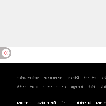
अरविंद केजरीवाल
कांग्रेस समाचार
नरेंद्र मोदी
ट्रैवल टिप्स
#N
लेटेस्ट स्मार्टफोन्स
पाकिस्तान समाचार
राहुल गांधी
रेसिपी
दक्ष
हमारे बारे में
प्राइवेसी पॉलिसी
नियम
हमसे संपर्क करें
हमारे उ