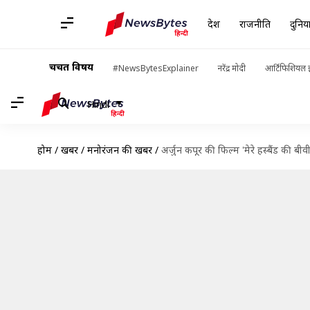
देश
राजनीति
दुनिय
चर्चित विषय
#NewsBytesExplainer
नरेंद्र मोदी
आर्टिफिशियल इ
Hindi
होम
/
खबरें
/
मनोरंजन की खबरें
/
अर्जुन कपूर की फिल्म 'मेरे हस्बैंड की 