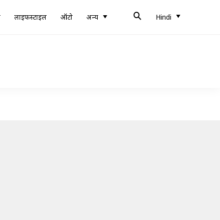
ब
लाइफस्टाइल
ऑटो
अन्य
Hindi