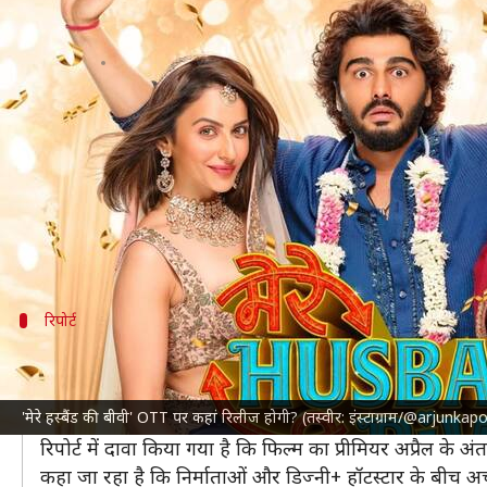
अर्जुन कपूर की फिल्म 'मेरे हस्बैंड क
लेखन
Feb 21, 2025
01:33 pm
दीक्षा शर्मा
क्या है खबर?
काफी समय से
अर्जुन कपूर
फिल्म 'मेरे हस्बैंड की बीवी' को
और
रकुल प्रीत सिंह
भी मुख्य भूमिका में हैं।
तीनों की अदाकारी की खूब तारीफ हो रही है, वहीं समीक्षकों 
रिपोर्ट
OTT पर कहां देख पाएंगे यह फिल्म?
मीडिया रिपोर्ट के अनुसार, 'मेरे हस्बैंड की बीवी' के OTT राइट्
'मेरे हस्बैंड की बीवी' OTT पर कहां रिलीज होगी? (तस्वीर: इंस्टाग्राम/@arjunkap
दे सकती है।
रिपोर्ट में दावा किया गया है कि फिल्म का प्रीमियर अप्रैल के 
कहा जा रहा है कि निर्माताओं और डिज्नी+ हॉटस्टार के बीच अच