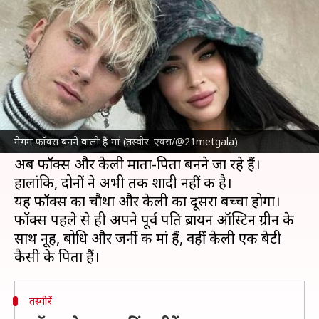
मां, तस्वीरें साझा कर दी खुशखबरी
लेखन
Nov 12, 2024
11:50 am
दीक्षा शर्मा
क्या है खबर?
हॉलीवुड
की जानी-मानी अभिनेत्री और मॉडल मेगम फॉक्स
मां बनने वाली हैं। उन्होंने 2022 में अमेरिकी रैपर मशीन गन
मेगम फॉक्स बनने वाली हैं मां (तस्वीर: एक्स/@21metgala)
केली से सगाई की थी।
अब फॉक्स और केली माता-पिता बनने जा रहे हैं।
हालांकि, दोनों ने अभी तक शादी नहीं की है।
यह फॉक्स का चौथा और केली का दूसरा बच्चा होगा।
फॉक्स पहले से ही अपने पूर्व पति ब्रायन ऑस्टिन ग्रीन के
साथ नूह, बोधि और जर्नी की मां हैं, वहीं केली एक बेटी
तस्वीरें