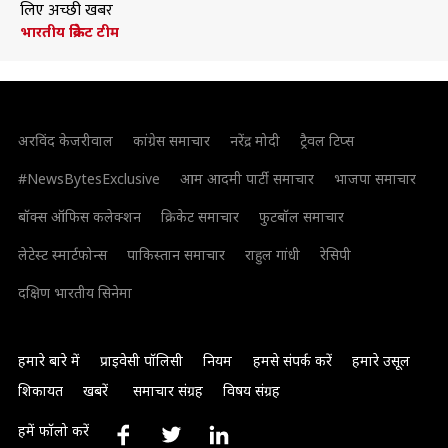
लिए अच्छी खबर
भारतीय क्रिकेट टीम
अरविंद केजरीवाल
कांग्रेस समाचार
नरेंद्र मोदी
ट्रैवल टिप्स
#NewsBytesExclusive
आम आदमी पार्टी समाचार
भाजपा समाचार
बॉक्स ऑफिस कलेक्शन
क्रिकेट समाचार
फुटबॉल समाचार
लेटेस्ट स्मार्टफोन्स
पाकिस्तान समाचार
राहुल गांधी
रेसिपी
दक्षिण भारतीय सिनेमा
हमारे बारे में
प्राइवेसी पॉलिसी
नियम
हमसे संपर्क करें
हमारे उसूल
शिकायत
खबरें
समाचार संग्रह
विषय संग्रह
हमें फॉलो करें