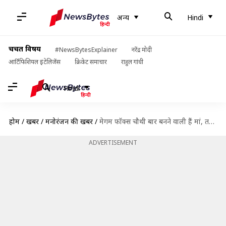
अन्य
Hindi
चर्चित विषय
#NewsBytesExplainer
नरेंद्र मोदी
आर्टिफिशियल इंटेलिजेंस
क्रिकेट समाचार
राहुल गांधी
Hindi
होम
/
खबरें
/
मनोरंजन की खबरें
/
मेगम फॉक्स चौथी बार बनने वाली हैं मां, तस्वीरें साझा कर दी खुशखबरी
ADVERTISEMENT