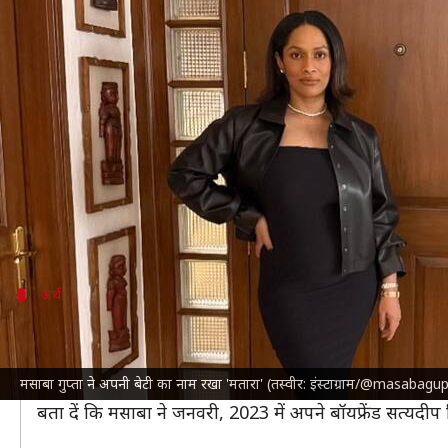
मसाबा गुप्ता ने अपनी बेटी का नाम रख
लेखन
Jan 13, 2025
12:58 pm
दीक्षा शर्मा
क्या है खबर?
जानी-मानी अभिनेत्री
नीना गुप्ता
की बेटी और फैशन डिजाइनर
उन्होंने बीते साल 11 अक्टूबर को एक प्यारी बेटी को जन्
का नाम भी बताया है।
अर्थ
मसाबा ने पहना बेटी के नाम का कंगन
मसाबा ने इंस्टाग्राम पर एक तस्वीर साझा की है, जिसमें उनकी 
मसाबा गुप्ता ने अपनी बेटी का नाम रखा 'मतारा' (तस्वीर: इंस्टाग्राम/@masabagu
उन्होंने लिखा, 'मेरी मतारा के साथ 3 महीने। यह नाम 9 हिंदू देव
बता दें कि मसाबा ने जनवरी, 2023 में अपने बॉयफ्रेंड सत्यदीप 