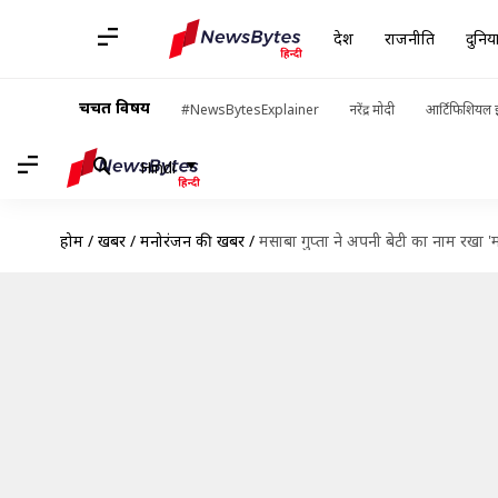
देश
राजनीति
दुनिय
चर्चित विषय
#NewsBytesExplainer
नरेंद्र मोदी
आर्टिफिशियल इ
Hindi
होम
/
खबरें
/
मनोरंजन की खबरें
/
मसाबा गुप्ता ने अपनी बेटी का नाम रखा '