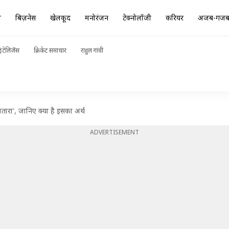
ा
बिज़नेस
खेलकूद
मनोरंजन
टेक्नोलॉजी
करियर
अजब-गज
ंटेलिजेंस
क्रिकेट समाचार
राहुल गांधी
मतारा', जानिए क्या है इसका अर्थ
ADVERTISEMENT