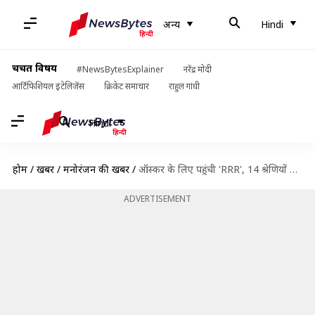
अन्य
Hindi
चर्चित विषय
#NewsBytesExplainer
नरेंद्र मोदी
आर्टिफिशियल इंटेलिजेंस
क्रिकेट समाचार
राहुल गांधी
Hindi
होम
/
खबरें
/
मनोरंजन की खबरें
/
ऑस्कर के लिए पहुंची 'RRR', 14 श्रेणियों में नामांकन के लिए एंट्री
ADVERTISEMENT