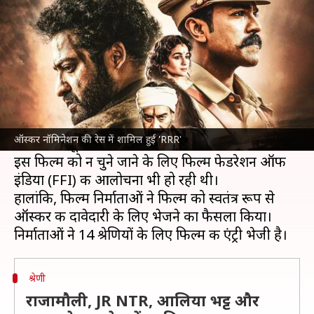
श्रेणियों में नामांकन के लिए एंट्री
लेखन
Oct 06, 2022
12:08 pm
आकांक्षा शर्मा
क्या है खबर?
एसएस राजामौली की फिल्म
RRR
को भारत की ओर से
आधिकारिक रूप से ऑस्कर के लिए न भेजे जाने पर
ऑस्कर नॉमिनेशन की रेस में शामिल हुई 'RRR'
प्रशंसक मायूस थे।
इस फिल्म को न चुने जाने के लिए फिल्म फेडरेशन ऑफ
इंडिया (FFI) की आलोचना भी हो रही थी।
हालांकि, फिल्म निर्माताओं ने फिल्म को स्वतंत्र रूप से
ऑस्कर की दावेदारी के लिए भेजने का फैसला किया।
श्रेणी
राजामौली, JR NTR, आलिया भट्ट और