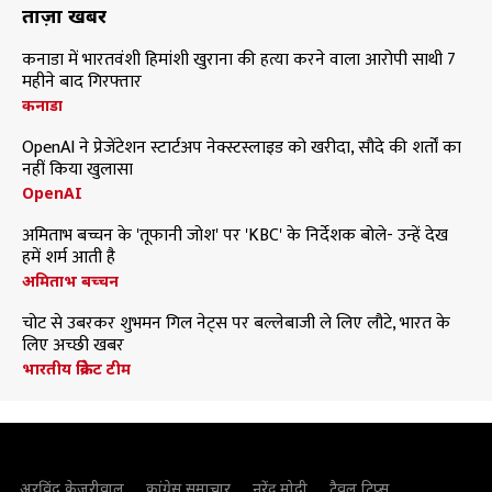
ताज़ा खबरें
कनाडा में भारतवंशी हिमांशी खुराना की हत्या करने वाला आरोपी साथी 7
महीने बाद गिरफ्तार
कनाडा
OpenAI ने प्रेजेंटेशन स्टार्टअप नेक्स्टस्लाइड को खरीदा, सौदे की शर्तों का
नहीं किया खुलासा
OpenAI
अमिताभ बच्चन के 'तूफानी जोश' पर 'KBC' के निर्देशक बोले- उन्हें देख
हमें शर्म आती है
अमिताभ बच्चन
चोट से उबरकर शुभमन गिल नेट्स पर बल्लेबाजी ले लिए लौटे, भारत के
लिए अच्छी खबर
भारतीय क्रिकेट टीम
अरविंद केजरीवाल
कांग्रेस समाचार
नरेंद्र मोदी
ट्रैवल टिप्स