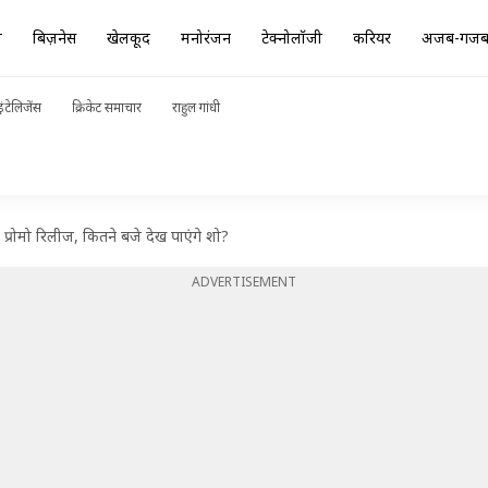
ा
बिज़नेस
खेलकूद
मनोरंजन
टेक्नोलॉजी
करियर
अजब-गज
ंटेलिजेंस
क्रिकेट समाचार
राहुल गांधी
प्रोमो रिलीज, कितने बजे देख पाएंगे शो?
ADVERTISEMENT