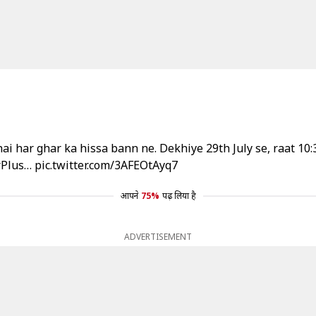
i har ghar ka hissa bann ne. Dekhiye 29th July se, raat 10:3
rPlus
…
pic.twitter.com/3AFEOtAyq7
आपने
75%
पढ़ लिया है
ADVERTISEMENT