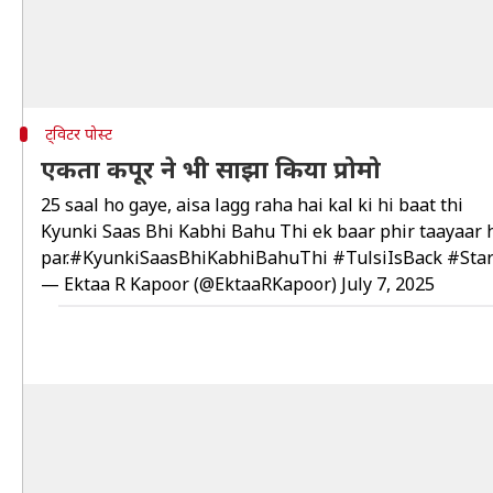
ट्विटर पोस्ट
एकता कपूर ने भी साझा किया प्रोमो
25 saal ho gaye, aisa lagg raha hai kal ki hi baat thi
Kyunki Saas Bhi Kabhi Bahu Thi ek baar phir taayaar ha
par.
#KyunkiSaasBhiKabhiBahuThi
#TulsiIsBack
#Sta
— Ektaa R Kapoor (@EktaaRKapoor)
July 7, 2025