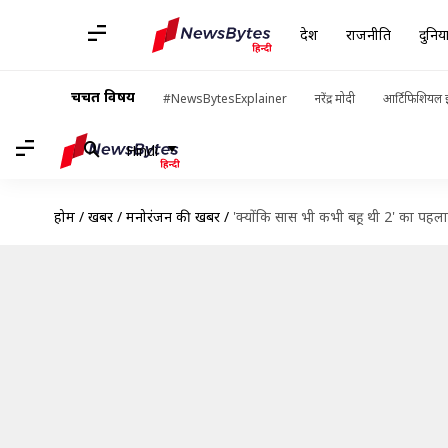
देश
राजनीति
दुनिय
चर्चित विषय
#NewsBytesExplainer
नरेंद्र मोदी
आर्टिफिशियल इ
Hindi
होम
/
खबरें
/
मनोरंजन की खबरें
/
'क्योंकि सास भी कभी बहू थी 2' का पहला 