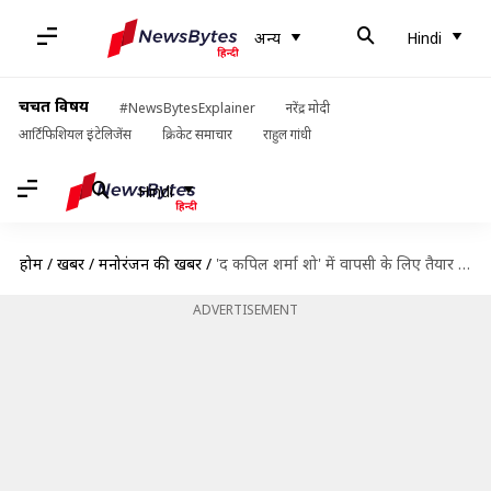
अन्य
Hindi
चर्चित विषय
#NewsBytesExplainer
नरेंद्र मोदी
आर्टिफिशियल इंटेलिजेंस
क्रिकेट समाचार
राहुल गांधी
Hindi
होम
/
खबरें
/
मनोरंजन की खबरें
/
'द कपिल शर्मा शो' में वापसी के लिए तैयार कृष्णा अभिषेक, मेकर्स संग चल रही बातचीत
ADVERTISEMENT