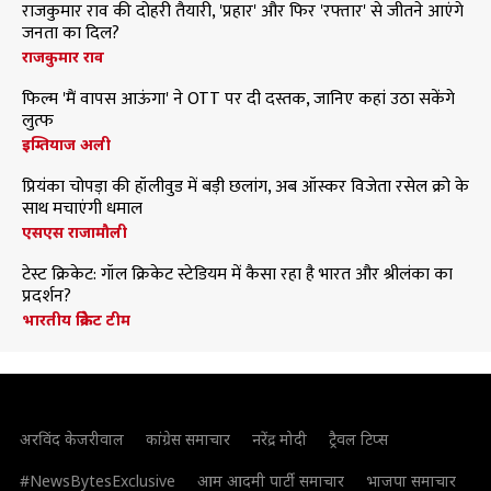
राजकुमार राव की दोहरी तैयारी, 'प्रहार' और फिर 'रफ्तार' से जीतने आएंगे
जनता का दिल?
राजकुमार राव
फिल्म 'मैं वापस आऊंगा' ने OTT पर दी दस्तक, जानिए कहां उठा सकेंगे
लुत्फ
इम्तियाज अली
प्रियंका चोपड़ा की हॉलीवुड में बड़ी छलांग, अब ऑस्कर विजेता रसेल क्रो के
साथ मचाएंगी धमाल
एसएस राजामौली
टेस्ट क्रिकेट: गॉल क्रिकेट स्टेडियम में कैसा रहा है भारत और श्रीलंका का
प्रदर्शन?
भारतीय क्रिकेट टीम
अरविंद केजरीवाल
कांग्रेस समाचार
नरेंद्र मोदी
ट्रैवल टिप्स
#NewsBytesExclusive
आम आदमी पार्टी समाचार
भाजपा समाचार