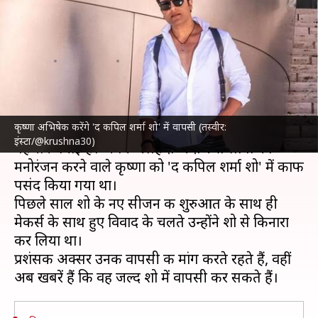
तैयार कृष्णा अभिषेक, मेकर्स संग चल
रही बातचीत
लेखन
Apr 11, 2023
07:19 pm
मेघा
क्या है खबर?
कृष्णा अभिषेक करेंगे 'द कपिल शर्मा शो' में वापसी (तस्वीर:
कृष्णा अभिषेक
ने कॉमेडी की दुनिया में अपनी अलग
इंस्टा/@krushna30)
पहचान बनाई है। अपने अलहदा अंदाज से लोगों का
मनोरंजन करने वाले कृष्णा को 'द कपिल शर्मा शो' में काफी
पसंद किया गया था।
पिछले साल शो के नए सीजन की शुरुआत के साथ ही
मेकर्स के साथ हुए विवाद के चलते उन्होंने शो से किनारा
कर लिया था।
प्रशंसक अक्सर उनकी वापसी की मांग करते रहते हैं, वहीं