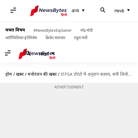
अन्य
Hindi
चर्चित विषय
#NewsBytesExplainer
नरेंद्र मोदी
आर्टिफिशियल इंटेलिजेंस
क्रिकेट समाचार
राहुल गांधी
Hindi
होम
/
खबरें
/
मनोरंजन की खबरें
/
IFFSA टोरंटो में अनुराग कश्यप, सनी लियोनी, तापसी पन्नू होंगे मेहमान, जानिए क्यों खास है समारोह
ADVERTISEMENT