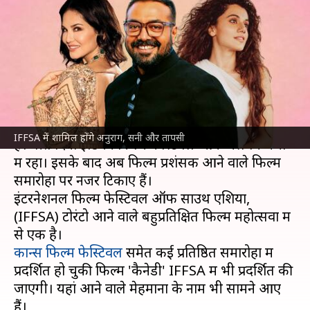
लियोनी, तापसी पन्नू होंगे मेहमान,
जानिए क्यों खास है समारोह
लेखन
Aug 30, 2023
03:20 pm
आकांक्षा शर्मा
क्या है खबर?
इन दिनों अंतरराष्ट्रीय फिल्म महोत्सवों का मौसम चल रहा
IFFSA में शामिल होंगे अनुराग, सनी और तापसी
है। बीते दिनों इंडियन फिल्म फेस्टिवल ऑफ मेलबर्न चर्चा
में रहा। इसके बाद अब फिल्म प्रशंसक आने वाले फिल्म
समारोहों पर नजर टिकाए हैं।
इंटरनेशनल फिल्म फेस्टिवल ऑफ साउथ एशिया,
(IFFSA) टोरंटो आने वाले बहुप्रतिक्षित फिल्म महोत्सवों में
कान्स फिल्म फेस्टिवल
समेत कई प्रतिष्ठित समारोहों में
प्रदर्शित हो चुकी फिल्म 'कैनेडी' IFFSA में भी प्रदर्शित की
जाएगी। यहां आने वाले मेहमानों के नाम भी सामने आए