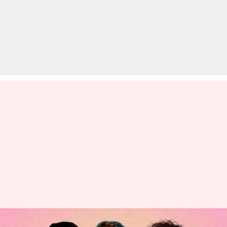
IFFSA टोरंटो में अनुराग कश्यप, सनी