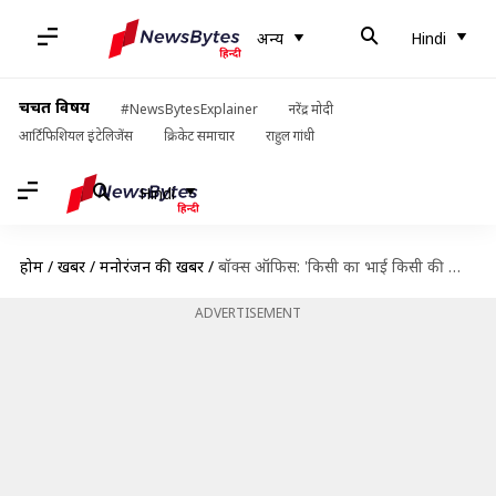
अन्य
Hindi
चर्चित विषय
#NewsBytesExplainer
नरेंद्र मोदी
आर्टिफिशियल इंटेलिजेंस
क्रिकेट समाचार
राहुल गांधी
Hindi
होम
/
खबरें
/
मनोरंजन की खबरें
/
बॉक्स ऑफिस: 'किसी का भाई किसी की जान' की रफ्तार धीमी, जानिए कुल कमाई
ADVERTISEMENT