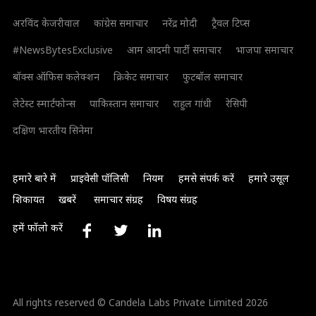
अरविंद केजरीवाल
कांग्रेस समाचार
नरेंद्र मोदी
ट्रैवल टिप्स
#NewsBytesExclusive
आम आदमी पार्टी समाचार
भाजपा समाचार
बॉक्स ऑफिस कलेक्शन
क्रिकेट समाचार
फुटबॉल समाचार
लेटेस्ट स्मार्टफोन्स
पाकिस्तान समाचार
राहुल गांधी
रेसिपी
दक्षिण भारतीय सिनेमा
हमारे बारे में
प्राइवेसी पॉलिसी
नियम
हमसे संपर्क करें
हमारे उसूल
शिकायत
खबरें
समाचार संग्रह
विषय संग्रह
हमें फॉलो करें
All rights reserved © Candela Labs Private Limited 2026