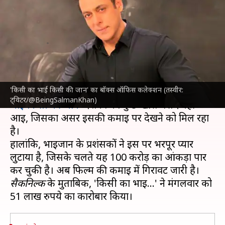
की जान' की रफ्तार धीमी, जानिए
कुल कमाई
लेखन
May 10, 2023
10:53 am
दीक्षा शर्मा
क्या है खबर?
'किसी का भाई किसी की जान' का बॉक्स ऑफिस कलेक्शन (तस्वीर:
ईद के मौके पर रिलीज हुई
सलमान खान
की '
किसी का
ट्विटर/@BeingSalmanKhan)
भाई किसी की जान
' दर्शकों को कुछ खास पसंद नहीं
आई, जिसका असर इसकी कमाई पर देखने को मिल रहा
है।
हालांकि, भाईजान के प्रशंसकों ने इस पर भरपूर प्यार
लुटाया है, जिसके चलते यह 100 करोड़ का आंकड़ा पार
सैकनिल्क
के मुताबिक, 'किसी का भाई...' ने मंगलवार को