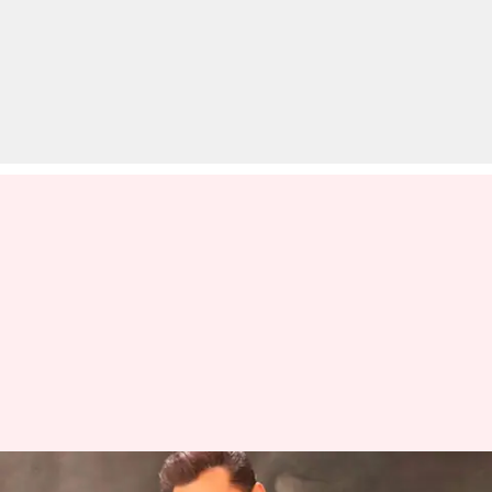
बॉक्स ऑफिस: 'किसी का भाई किसी