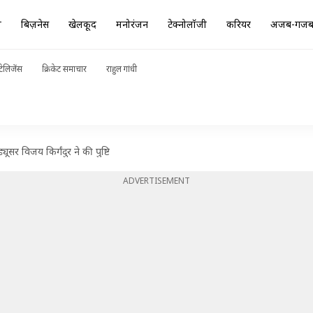
ा
बिज़नेस
खेलकूद
मनोरंजन
टेक्नोलॉजी
करियर
अजब-गज
ेलिजेंस
क्रिकेट समाचार
राहुल गांधी
यूसर विजय किर्गंदुर ने की पुष्टि
ADVERTISEMENT