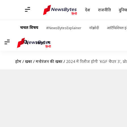
देश
राजनीति
दुनिय
चर्चित विषय
#NewsBytesExplainer
नरेंद्र मोदी
आर्टिफिशियल इंट
Hindi
होम
/
खबरें
/
मनोरंजन की खबरें
/
2024 में रिलीज होगी 'KGF चैप्टर 3', प्रोड्