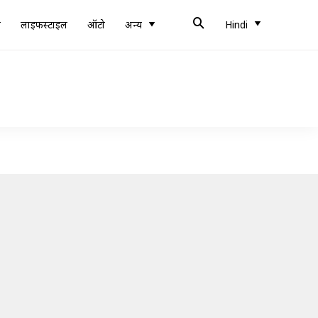
ब
लाइफस्टाइल
ऑटो
अन्य
Hindi