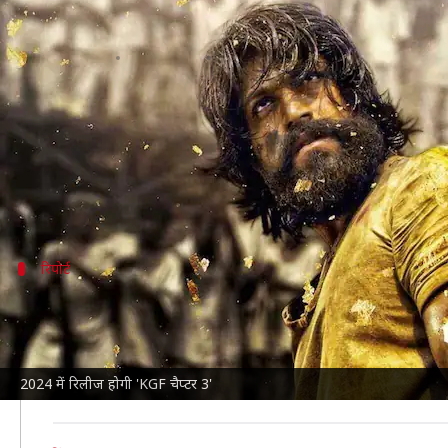
2024 में रिलीज होगी 'KGF चैप्टर 3', प्रो
लेखन
May 15, 2022
02:54 pm
चंद्रशेखर कुमार
क्या है खबर?
दक्षिण भारतीय
अभिनेता यश
की
फिल्म 'KGF चैप्टर 2'
ने सिने
फिल्म 14 अप्रैल को सिनेमाघरों में रिलीज हुई थी।
रिपोर्ट
'मार्वल यूनिवर्स' के तौर पर फ्रेंचाइजी को विकसि
दैनिक भास्कर
को दिए इंटरव्यू में प्रोड्यूसर विजय ने बताया कि
उन्होंने कहा, "आगे चलकर हम फ्रेंचाइजी को 'मार्वल यूनिवर्स' 
2024 में रिलीज होगी 'KGF चैप्टर 3'
चाहते हैं। जैसा 'स्पाइडरमैन: होमकमिंग' में या फिर 'डॉक्टर स्ट