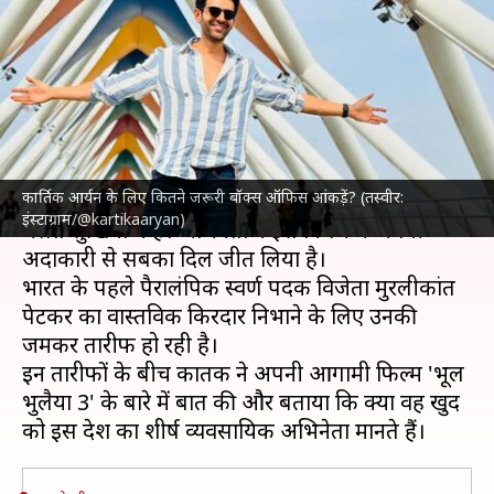
रखते बॉक्स ऑफिस आंकड़े, बोले-
हर शुक्रवार चीजें बदलती हैं
लेखन
Jun 17, 2024
11:25 am
पलक
क्या है खबर?
कार्तिक आर्यन के लिए कितने जरूरी बॉक्स ऑफिस आंकड़ें? (तस्वीर:
कार्तिक आर्यन
इस समय बायोपिक फिल्म
'चंदू चैंपियन'
के
इंस्टाग्राम/@kartikaaryan)
चलते सुर्खियों में हैं। अभिनेता ने इस फिल्म में अपनी
अदाकारी से सबका दिल जीत लिया है।
भारत के पहले पैरालंपिक स्वर्ण पदक विजेता मुरलीकांत
पेटकर का वास्तविक किरदार निभाने के लिए उनकी
जमकर तारीफ हो रही है।
इन तारीफों के बीच कार्तिक ने अपनी आगामी फिल्म 'भूल
भुलैया 3' के बारे में बात की और बताया कि क्या वह खुद