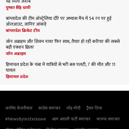
यह मिला जवाब
पुष्कर सिंह धामी
बांग्लादेश की टीम ऑस्ट्रेलिया दौरे पर अभ्यास मैच में 54 रन पर हुई
ऑलआउट, जानिए आंकड़े
बांग्लादेश क्रिकेट टीम
जॉन अब्राहम और शिवम नायर फिर साथ, तैयार हो रही करियर की सबसे
बड़ी एक्शन थ्रिलर
जॉन अब्राहम
हिमाचल प्रदेश के चंबा में यात्रियों से भरी बस पलटी, 7 की मौत और 11
घायल
हिमाचल प्रदेश
अरविंद केजरीवाल
कांग्रेस समाचार
नरेंद्र मोदी
ट्रैवल टिप्स
#NewsBytesExclusive
आम आदमी पार्टी समाचार
भाजपा समाचार