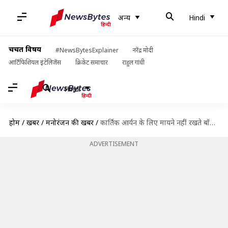
अन्य
Hindi
चर्चित विषय
#NewsBytesExplainer
नरेंद्र मोदी
आर्टिफिशियल इंटेलिजेंस
क्रिकेट समाचार
राहुल गांधी
Hindi
होम
/
खबरें
/
मनोरंजन की खबरें
/
कार्तिक आर्यन के लिए मायने नहीं रखते बॉक्स ऑफिस आंकड़े, बोले- हर शुक्रवार चीजें बदलती हैं
ADVERTISEMENT