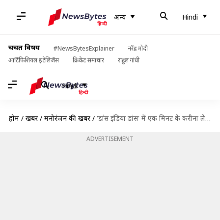
अन्य
Hindi
चर्चित विषय
#NewsBytesExplainer
नरेंद्र मोदी
आर्टिफिशियल इंटेलिजेंस
क्रिकेट समाचार
राहुल गांधी
Hindi
होम
/
खबरें
/
मनोरंजन की खबरें
/
'डांस इंडिया डांस' में एक मिनट के करीना ले रहीं लाखों, जानें एक एपिसोड की फीस
ADVERTISEMENT