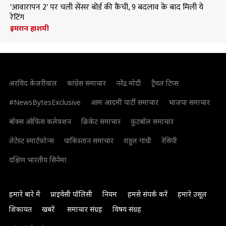
'आवारापन 2' पर चली सेंसर बोर्ड की कैंची, 9 बदलाव के बाद मिली ये
रेटिंग
इमरान हाशमी
अरविंद केजरीवाल
कांग्रेस समाचार
नरेंद्र मोदी
ट्रैवल टिप्स
#NewsBytesExclusive
आम आदमी पार्टी समाचार
भाजपा समाचार
बॉक्स ऑफिस कलेक्शन
क्रिकेट समाचार
फुटबॉल समाचार
लेटेस्ट स्मार्टफोन्स
पाकिस्तान समाचार
राहुल गांधी
रेसिपी
दक्षिण भारतीय सिनेमा
हमारे बारे में
प्राइवेसी पॉलिसी
नियम
हमसे संपर्क करें
हमारे उसूल
शिकायत
खबरें
समाचार संग्रह
विषय संग्रह