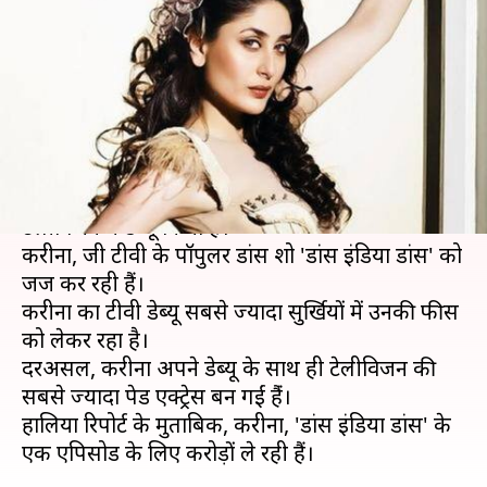
करीना ले रहीं लाखों, जानें एक
एपिसोड की फीस
लेखन
Jul 19, 2019
08:28 pm
स्वाति पाण्डेय
क्या है खबर?
बॉलीवुड अभिनेत्री करीना कपूर खान ने हाल ही में
टेलीविजन में डेब्यू किया है।
करीना, जी टीवी के पॉपुलर डांस शो 'डांस इंडिया डांस' को
जज कर रही हैं।
करीना का टीवी डेब्यू सबसे ज्यादा सुर्खियों में उनकी फीस
को लेकर रहा है।
दरअसल, करीना अपने डेब्यू के साथ ही टेलीविजन की
सबसे ज्यादा पेड एक्ट्रेस बन गईं हैंं।
हालिया रिपोर्ट के मुताबिक, करीना, 'डांस इंडिया डांस' के