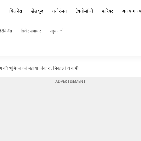
ा
बिज़नेस
खेलकूद
मनोरंजन
टेक्नोलॉजी
करियर
अजब-गज
ंटेलिजेंस
क्रिकेट समाचार
राहुल गांधी
कोण की भूमिका को बताया 'बेकार', निकाली ये कमी
ADVERTISEMENT