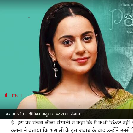
कंगना रनौत ने 'पद्मावत' में दीपका प
लेखन
Jan 17, 2025
05:00 pm
नेहा शर्मा
क्या है खबर?
अभिनेत्री
कंगना रनौत
पिछले कुछ समय से फिल्म 'इमरजेंसी' के प्
खासकर फिल्म में कंगना के अभिनय की खूब तारीफ हो रही ह
हाल ही में कंगना ने
दीपिका पादुकोण
की हिट फिल्मों में शुम
उन्होंने कहा कि फिल्म में दीपिका का किरदार बेकार था।
प्रस्ताव
दीपिका से पहले कंगना को मिला था फिल्म का प्र
कंगना रनौत ने दीपिका पादुकाेण पर साधा निशाना
कंगना ने एक हालिया इंटरव्यू में बताया, "मेरे पास 'पद्मावत' का 
है। इस पर संजय लीला भंसाली ने कहा कि मैं कभी स्क्रिप्ट नहीं 
कंगना ने बताया कि भंसाली के इस जवाब के बाद उन्होंने उनसे फि