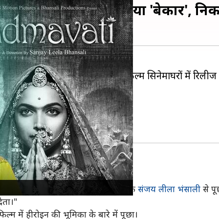
ादुकोण की भूमिका को बताया 'बेकार', नि
रचार-प्रसार में जुटी हैं। उनकी यह फिल्म सिनेमाघरों में रिलीज ह
ै।
ार 'पद्मावत' पर बात की।
स्ताव
भी प्रस्ताव आया था। मैंने फिल्म के निर्देशक
संजय लीला भंसाली
से पू
देता।"
ल्म में हीरोइन की भूमिका के बारे में पूछा।