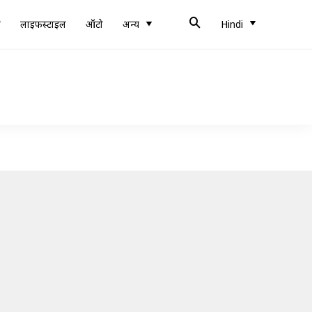
ब
लाइफस्टाइल
ऑटो
अन्य
Hindi