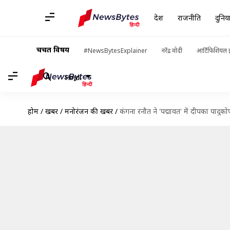
देश
राजनीति
दुनिय
चर्चित विषय
#NewsBytesExplainer
नरेंद्र मोदी
आर्टिफिशियल इ
Hindi
होम
/
खबरें
/
मनोरंजन की खबरें
/
कंगना रनौत ने 'पद्मावत' में दीपका पादु