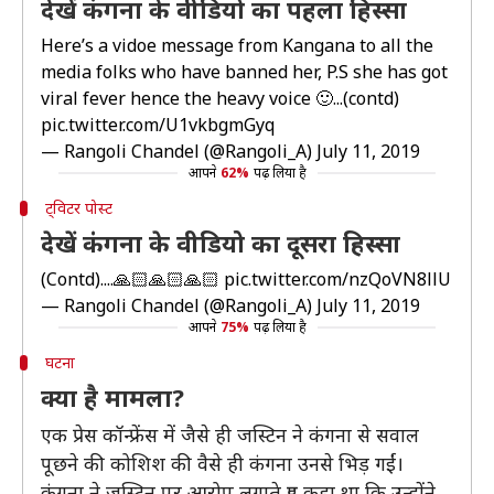
देखें कंगना के वीडियो का पहला हिस्सा
Here’s a vidoe message from Kangana to all the
media folks who have banned her, P.S she has got
viral fever hence the heavy voice 🙂...(contd)
pic.twitter.com/U1vkbgmGyq
— Rangoli Chandel (@Rangoli_A)
July 11, 2019
आपने
62%
पढ़ लिया है
ट्विटर पोस्ट
देखें कंगना के वीडियो का दूसरा हिस्सा
(Contd)....🙏🏻🙏🏻🙏🏻
pic.twitter.com/nzQoVN8llU
— Rangoli Chandel (@Rangoli_A)
July 11, 2019
आपने
75%
पढ़ लिया है
घटना
क्या है मामला?
एक प्रेस कॉन्फ्रेंस में जैसे ही जस्टिन ने कंगना से सवाल
पूछने की कोशिश की वैसे ही कंगना उनसे भिड़ गईं।
कंगना ने जस्टिन पर आरोप लगाते हुए कहा था कि उन्होंने