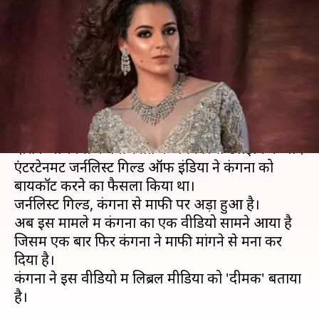
वीडियो, कहा- 'नहीं मांगूगी माफी,
प्लीज मुझे बैन करो'
लेखन
Jul 11, 2019
04:05 pm
स्वाति पाण्डेय
क्या है खबर?
अपनी फिल्म 'जजमेंटल है क्या' के एक प्रमोशनल इवेंट के
दौरान अभिनेत्री कंगना रनौत के पत्रकार से उलझने के बाद
एंटरटेनमेंट जर्नलिस्ट गिल्ड ऑफ इंडिया ने कंगना को
बायकॉट करने का फैसला किया था।
जर्नलिस्ट गिल्ड, कंगना से माफी पर अड़ा हुआ है।
अब इस मामले में कंगना का एक वीडियो सामने आया है
जिसमें एक बार फिर कंगना ने माफी मांगने से मना कर
दिया है।
कंगना ने इस वीडियो में लिब्रल मीडिया को 'दीमक' बताया