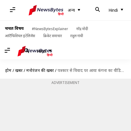
अन्य
Hindi
चर्चित विषय
#NewsBytesExplainer
नरेंद्र मोदी
आर्टिफिशियल इंटेलिजेंस
क्रिकेट समाचार
राहुल गांधी
Hindi
होम
/
खबरें
/
मनोरंजन की खबरें
/
पत्रकार से विवाद पर आया कंगना का वीडियो, कहा- 'नहीं मांगूगी माफी, प्लीज मुझे बैन करो'
ADVERTISEMENT