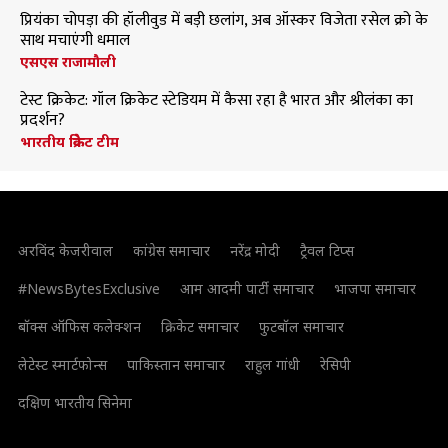
प्रियंका चोपड़ा की हॉलीवुड में बड़ी छलांग, अब ऑस्कर विजेता रसेल क्रो के
साथ मचाएंगी धमाल
एसएस राजामौली
टेस्ट क्रिकेट: गॉल क्रिकेट स्टेडियम में कैसा रहा है भारत और श्रीलंका का
प्रदर्शन?
भारतीय क्रिकेट टीम
अरविंद केजरीवाल
कांग्रेस समाचार
नरेंद्र मोदी
ट्रैवल टिप्स
#NewsBytesExclusive
आम आदमी पार्टी समाचार
भाजपा समाचार
बॉक्स ऑफिस कलेक्शन
क्रिकेट समाचार
फुटबॉल समाचार
लेटेस्ट स्मार्टफोन्स
पाकिस्तान समाचार
राहुल गांधी
रेसिपी
दक्षिण भारतीय सिनेमा