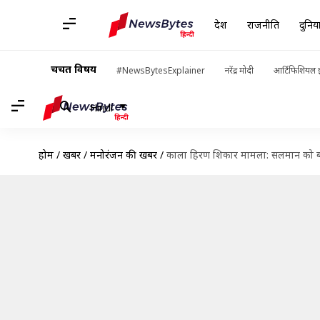
देश
राजनीति
दुनिय
चर्चित विषय
#NewsBytesExplainer
नरेंद्र मोदी
आर्टिफिशियल इ
Hindi
होम
/
खबरें
/
मनोरंजन की खबरें
/
काला हिरण शिकार मामला: सलमान को बड़