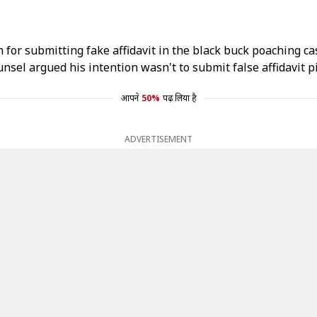
for submitting fake affidavit in the black buck poaching ca
nsel argued his intention wasn't to submit false affidavit
p
आपने
50%
पढ़ लिया है
ADVERTISEMENT