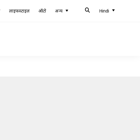
ब
लाइफस्टाइल
ऑटो
अन्य
Hindi