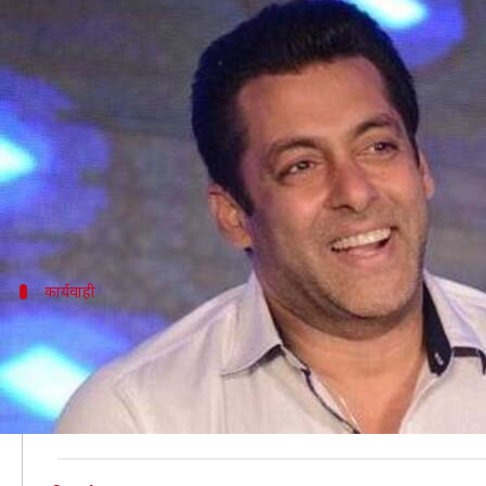
काला हिरण शिकार मामला: सलमान को ब
लेखन
Jun 17, 2019
03:14 pm
स्वाति पाण्डेय
क्या है खबर?
जोधपुर हाई कोर्ट ने काला हिरण मामले में बॉलीवुड अभिनेत
कोर्ट ने गलत हलफनामा दाखिल करने के मामले में सलमान को
कार्यवाही
कोर्ट ने सलमान के खिलाफ केस दायर करने की
ANI की रिपोर्ट के अनुसार, सलमान के वकील ने कोर्ट में दली
इस पर कोर्ट ने अपना फैसला सुनाते हुए मामले में सलमान के ख
यह अर्जी साल 2006 में की दायर की गई थी जिस पर लगातार सु