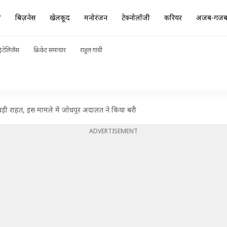
ा
बिज़नेस
खेलकूद
मनोरंजन
टेक्नोलॉजी
करियर
अजब-गज
ंटेलिजेंस
क्रिकेट समाचार
राहुल गांधी
ी राहत, इस मामले में जोधपुर अदालत ने किया बरी
ADVERTISEMENT