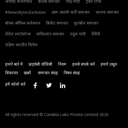
अरविंद केजरीवाल
कांग्रेस समाचार
नरेंद्र मोदी
ट्रैवल टिप्स
#NewsBytesExclusive
आम आदमी पार्टी समाचार
भाजपा समाचार
बॉक्स ऑफिस कलेक्शन
क्रिकेट समाचार
फुटबॉल समाचार
लेटेस्ट स्मार्टफोन्स
पाकिस्तान समाचार
राहुल गांधी
रेसिपी
दक्षिण भारतीय सिनेमा
हमारे बारे में
प्राइवेसी पॉलिसी
नियम
हमसे संपर्क करें
हमारे उसूल
शिकायत
खबरें
समाचार संग्रह
विषय संग्रह
हमें फॉलो करें
All rights reserved © Candela Labs Private Limited 2026