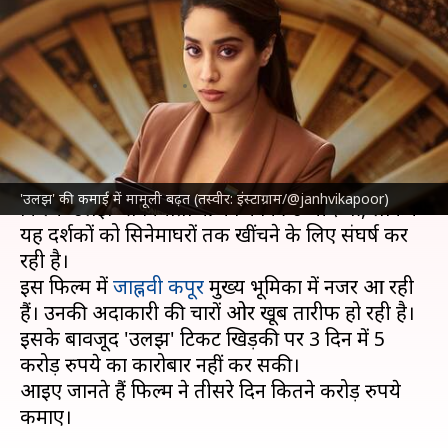
मामूली बढ़त, तीसरे दिन खाते में आए
इतने करोड़ रुपये
लेखन
Aug 05, 2024
10:07 am
दीक्षा शर्मा
क्या है खबर?
राष्ट्रीय पुरस्कार विजेता सुधांशु सरिया के निर्देशन में बनी
'उलझ' की कमाई में मामूली बढ़त (तस्वीर: इंस्टाग्राम/@janhvikapoor)
फिल्म 'उलझ' से निर्माताओं को काफी उम्मीदें थीं, लेकिन
यह दर्शकों को सिनेमाघरों तक खींचने के लिए संघर्ष कर
रही है।
इस फिल्म में
जाह्नवी कपूर
मुख्य भूमिका में नजर आ रही
हैं। उनकी अदाकारी की चारों ओर खूब तारीफ हो रही है।
इसके बावजूद 'उलझ' टिकट खिड़की पर 3 दिन में 5
करोड़ रुपये का कारोबार नहीं कर सकी।
आइए जानते हैं फिल्म ने तीसरे दिन कितने करोड़ रुपये