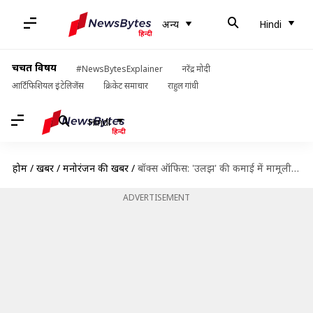
अन्य
Hindi
चर्चित विषय
#NewsBytesExplainer
नरेंद्र मोदी
आर्टिफिशियल इंटेलिजेंस
क्रिकेट समाचार
राहुल गांधी
Hindi
होम
/
खबरें
/
मनोरंजन की खबरें
/
बॉक्स ऑफिस: 'उलझ' की कमाई में मामूली बढ़त, तीसरे दिन खाते में आए इतने करोड़ रुपये
ADVERTISEMENT