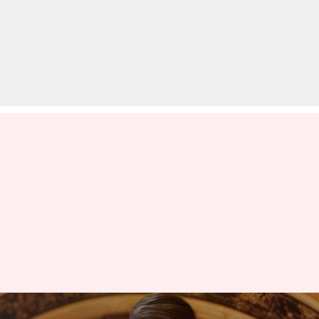
बॉक्स ऑफिस: 'उलझ' की कमाई में