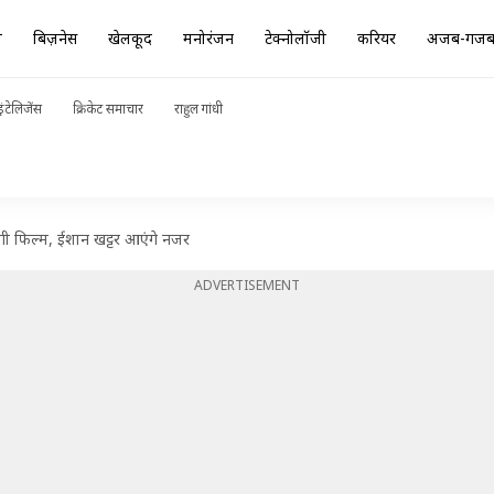
ा
बिज़नेस
खेलकूद
मनोरंजन
टेक्नोलॉजी
करियर
अजब-गज
ंटेलिजेंस
क्रिकेट समाचार
राहुल गांधी
ी फिल्म, ईशान खट्टर आएंगे नजर
ADVERTISEMENT