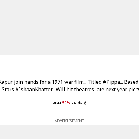
Kapur
join hands for a 1971 war film... Titled
#Pippa
... Base
. Stars
#IshaanKhatter
... Will hit theatres late next year.
pic.
आपने
50%
पढ़ लिया है
ADVERTISEMENT