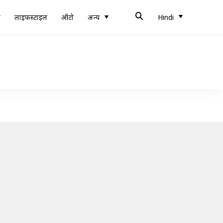
ब
लाइफस्टाइल
ऑटो
अन्य
Hindi