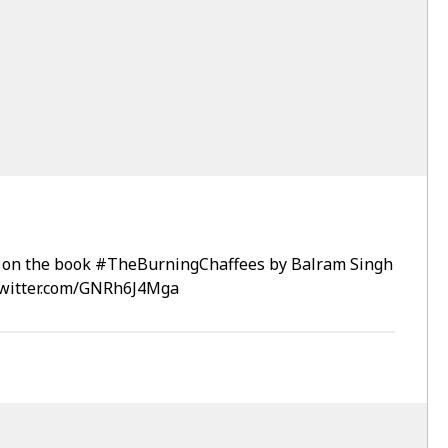
d on the book
#TheBurningChaffees
by Balram Singh
twitter.com/GNRh6J4Mga