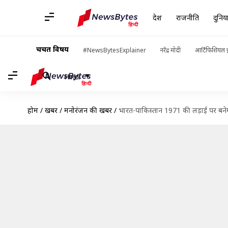
देश
राजनीति
दुनिय
चर्चित विषय
#NewsBytesExplainer
नरेंद्र मोदी
आर्टिफिशियल इ
Hindi
होम
/
खबरें
/
मनोरंजन की खबरें
/
भारत-पाकिस्तान 1971 की लड़ाई पर बनेग