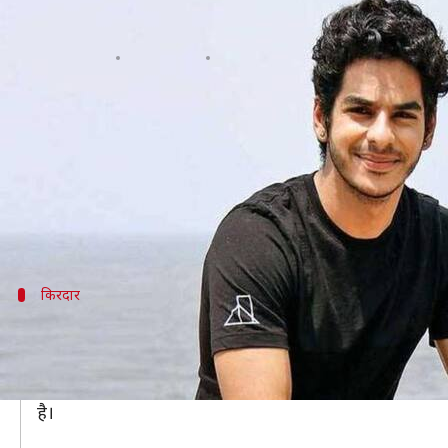
भारत-पाकिस्तान 1971 की लड़ाई पर बन
लेखन
Aug 14, 2020
01:31 pm
भावना साहनी
क्या है खबर?
मूवी लवर्स को आज कल असल जिंदगी पर आधारित फिल्में का
में दर्शकों के सामने पेश करने की तैयारी की जा रही है।
दरअसल, यहां हम 1971 में हुए भारत-पाकिस्तान युद्ध पर आधा
किरदार
ईशान खट्टर निभाने वाले हैं मुख्य किरदार
बता दें कि इस फिल्म का नाम 'पिप्पा' रखा गया है। फिल्म में ई
इस फिल्म को रॉनी स्क्रूवाला और सिद्धार्थ रॉय कपूर प्रोड्य
है।