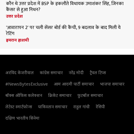
कौन थे उत्तर प्रदेश में BSP के इकलौते विधायक उमाशंकर सिंह, जिनका
कैंसर से हुआ निधन?
उत्तर प्रदेश
'आवारापन 2' पर चली सेंसर बोर्ड की कैंची, 9 बदलाव के बाद मिली ये
रेटिंग
इमरान हाशमी
अरविंद केजरीवाल
कांग्रेस समाचार
नरेंद्र मोदी
ट्रैवल टिप्स
#NewsBytesExclusive
आम आदमी पार्टी समाचार
भाजपा समाचार
बॉक्स ऑफिस कलेक्शन
क्रिकेट समाचार
फुटबॉल समाचार
लेटेस्ट स्मार्टफोन्स
पाकिस्तान समाचार
राहुल गांधी
रेसिपी
दक्षिण भारतीय सिनेमा