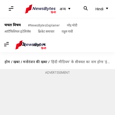
अन्य
Hindi
चर्चित विषय
#NewsBytesExplainer
नरेंद्र मोदी
आर्टिफिशियल इंटेलिजेंस
क्रिकेट समाचार
राहुल गांधी
Hindi
होम
/
खबरें
/
मनोरंजन की खबरें
/
'हिंदी मीडियम' के सीक्वल का नाम होगा 'इंग्लिश मीडियम', इस पर आधारित होगी कहानी!
ADVERTISEMENT