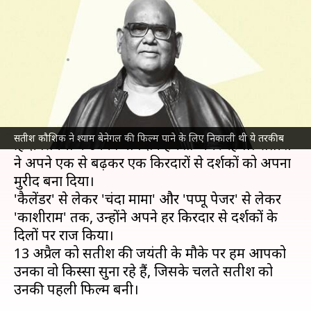
कैसे मिली करियर की पहली फिल्म
'मंडी'? निकाली थी ये तरकीब
लेखन
Apr 13, 2023
08:06 am
नेहा शर्मा
क्या है खबर?
अभिनेता
सतीश कौशिक
अब हमारे बीच नहीं हैं, लेकिन
सतीश कौशिक ने श्याम बेनेगल की फिल्म पाने के लिए निकाली थी ये तरकीब
हिंदी सिनेमा में उनका योगदान हमेशा अमर रहेगा। सतीश
ने अपने एक से बढ़कर एक किरदारों से दर्शकों को अपना
मुरीद बना दिया।
'कैलेंडर' से लेकर 'चंदा मामा' और 'पप्पू पेजर' से लेकर
'काशीराम' तक, उन्होंने अपने हर किरदार से दर्शकों के
दिलों पर राज किया।
13 अप्रैल को सतीश की जयंती के मौके पर हम आपको
उनका वो किस्सा सुना रहे हैं, जिसके चलते सतीश को