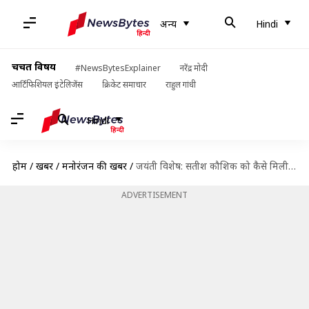
अन्य
Hindi
चर्चित विषय
#NewsBytesExplainer
नरेंद्र मोदी
आर्टिफिशियल इंटेलिजेंस
क्रिकेट समाचार
राहुल गांधी
Hindi
होम
/
खबरें
/
मनोरंजन की खबरें
/
जयंती विशेष: सतीश कौशिक को कैसे मिली करियर की पहली फिल्म 'मंडी'? निकाली थी ये तरकीब
ADVERTISEMENT