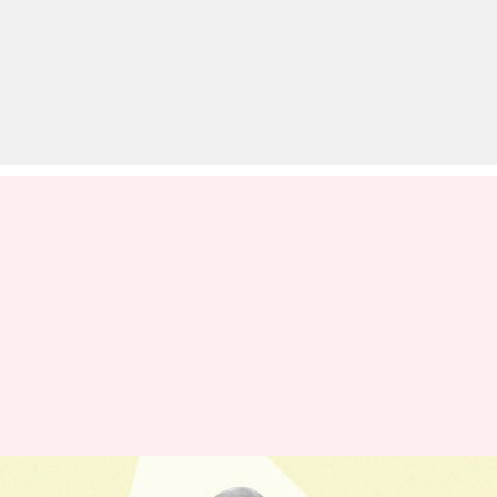
जयंती विशेष: सतीश कौशिक को