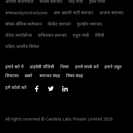
अरविंद केजरीवाल
कांग्रेस समाचार
नरेंद्र मोदी
ट्रैवल टिप्स
#NewsBytesExclusive
आम आदमी पार्टी समाचार
भाजपा समाचार
बॉक्स ऑफिस कलेक्शन
क्रिकेट समाचार
फुटबॉल समाचार
लेटेस्ट स्मार्टफोन्स
पाकिस्तान समाचार
राहुल गांधी
रेसिपी
दक्षिण भारतीय सिनेमा
हमारे बारे में
प्राइवेसी पॉलिसी
नियम
हमसे संपर्क करें
हमारे उसूल
शिकायत
खबरें
समाचार संग्रह
विषय संग्रह
हमें फॉलो करें
All rights reserved © Candela Labs Private Limited 2026