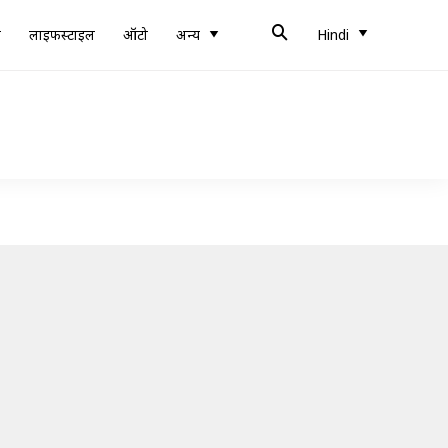
ब
लाइफस्टाइल
ऑटो
अन्य
Hindi