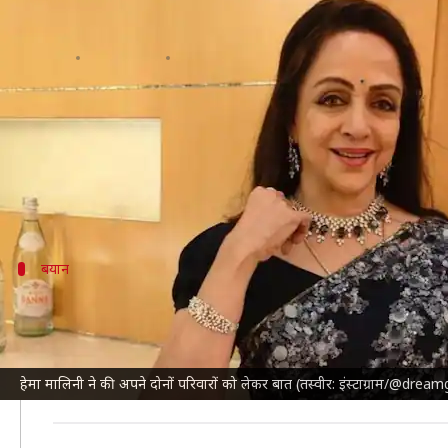
हेमा ने तोड़ी सनी देओल और बेटियों के र
लेखन
Aug 25, 2023
12:21 pm
मेघा
क्या है खबर?
बॉक्स ऑफिस पर इन दिनों
सनी देओल
की फिल्म 'गदर 2' का
हाल ही में ईशा देओल ने फिल्म की स्क्रीनिंग रखी थी, जिसमें
अब
हेमा मालिनी
बयान
"कई बार घर पर मिलता है पूरा परिवार"
न्यूज 18
संग बातचीत के दौरान हेमा ने अपनी बेटियों के सनी औ
उन्होंने कहा, "मैं बहुत खुश हूं। मुझे नहीं लगता कि ये कुछ नय
हेमा मालिनी ने की अपने दोनों परिवारों को लेकर बात (तस्वीर: इंस्टाग्राम/@dre
से नहीं हैं, जो तस्वीरें लेकर तुरंत
इंस्टाग्राम
पर डाल देते हैं। हमा