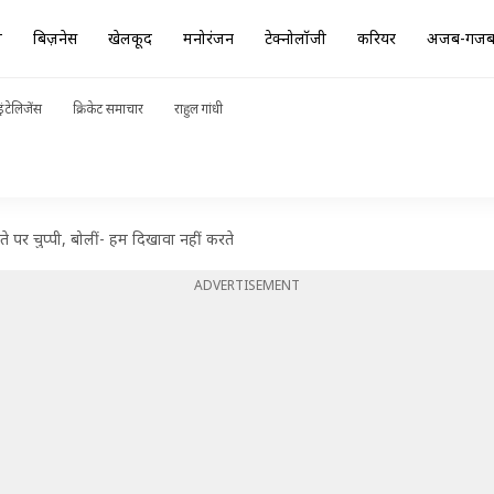
ा
बिज़नेस
खेलकूद
मनोरंजन
टेक्नोलॉजी
करियर
अजब-गज
ंटेलिजेंस
क्रिकेट समाचार
राहुल गांधी
्ते पर चुप्पी, बोलीं- हम दिखावा नहीं करते
ADVERTISEMENT