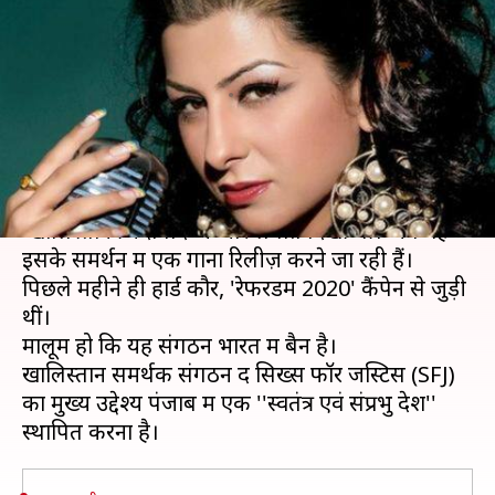
कौर लॉन्च करेंगी गाना, मोदी-शाह को
दी चुनौती
लेखन
Aug 14, 2019
02:29 pm
स्वाति पाण्डेय
क्या है खबर?
रैपर तरण कौर ढिल्लों आका हार्ड कौर जो हाल ही में
'खालिस्तान जिंदाबाद' के नारे लगाते दिखीं थीं। अब वह
इसके समर्थन में एक गाना रिलीज़ करने जा रही हैं।
पिछले महीने ही हार्ड कौर, 'रेफरेंडम 2020' कैंपेन से जुड़ी
थीं।
मालूम हो कि यह संगठन भारत में बैन है।
खालिस्तान समर्थक संगठन द सिख्स फॉर जस्टिस (SFJ)
का मुख्य उद्देश्य पंजाब में एक ''स्वतंत्र एवं संप्रभु देश''