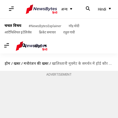
अन्य
Hindi
चर्चित विषय
#NewsBytesExplainer
नरेंद्र मोदी
आर्टिफिशियल इंटेलिजेंस
क्रिकेट समाचार
राहुल गांधी
Hindi
होम
/
खबरें
/
मनोरंजन की खबरें
/
खालिस्तानी मूवमेंट के समर्थन में हॉर्ड कौर लॉन्च करेंगी गाना, मोदी-शाह को दी चुनौती
ADVERTISEMENT