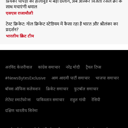
प्रियंका चोपड़ा की हॉलीवुड में बड़ी छलांग, अब ऑस्कर विजेता रसेल क्रो के
साथ मचाएंगी धमाल
एसएस राजामौली
टेस्ट क्रिकेट: गॉल क्रिकेट स्टेडियम में कैसा रहा है भारत और श्रीलंका का
प्रदर्शन?
भारतीय क्रिकेट टीम
अरविंद केजरीवाल
कांग्रेस समाचार
नरेंद्र मोदी
ट्रैवल टिप्स
#NewsBytesExclusive
आम आदमी पार्टी समाचार
भाजपा समाचार
बॉक्स ऑफिस कलेक्शन
क्रिकेट समाचार
फुटबॉल समाचार
लेटेस्ट स्मार्टफोन्स
पाकिस्तान समाचार
राहुल गांधी
रेसिपी
दक्षिण भारतीय सिनेमा