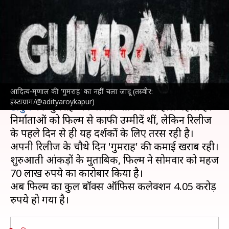
'गुमराह' हुई नाकाम, चौथे दिन इतने
सिमट गई कमाई
लेखन
Apr 11, 2023
10:11 am
दीक्षा शर्मा
क्या है खबर?
आदित्य-मृणाल की 'गुमराह' का नहीं चला जादू (तस्वीर:
7 अप्रैल को रिलीज हुई
आदित्य रॉय कपूर
और
मृणाल
इंस्टाग्राम/@adityaroykapur)
ठाकुर
की 'गुमराह' का बॉक्स ऑफिस पर हाल बेहाल है।
निर्माताओं को फिल्म से काफी उम्मीदें थीं, लेकिन रिलीज
के पहले दिन से ही यह दर्शकों के लिए तरस रही है।
अपनी रिलीज के चौथे दिन 'गुमराह' की कमाई खराब रही।
शुरुआती आंकड़ों के मुताबिक, फिल्म ने सोमवार को महज
70 लाख रुपये का कारोबार किया है।
अब फिल्म का कुल बॉक्स ऑफिस कलेक्शन 4.05 करोड़