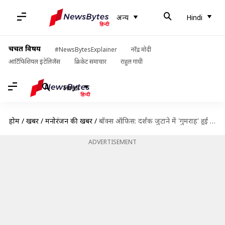
अन्य
Hindi
चर्चित विषय
#NewsBytesExplainer
नरेंद्र मोदी
आर्टिफिशियल इंटेलिजेंस
क्रिकेट समाचार
राहुल गांधी
Hindi
होम
/
खबरें
/
मनोरंजन की खबरें
/
बॉक्स ऑफिस: दर्शक जुटाने में 'गुमराह' हुई नाकाम, चौथे दिन इतने सिमट गई कमाई
ADVERTISEMENT