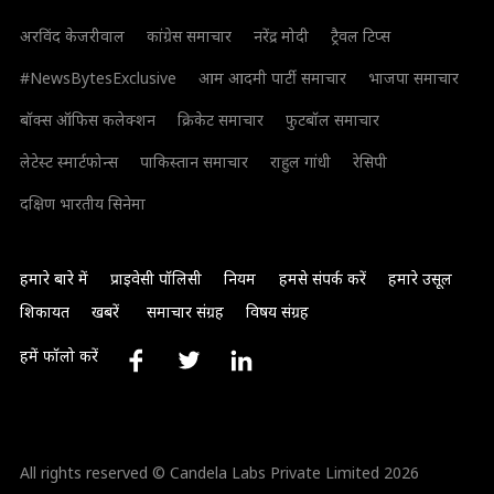
अरविंद केजरीवाल
कांग्रेस समाचार
नरेंद्र मोदी
ट्रैवल टिप्स
#NewsBytesExclusive
आम आदमी पार्टी समाचार
भाजपा समाचार
बॉक्स ऑफिस कलेक्शन
क्रिकेट समाचार
फुटबॉल समाचार
लेटेस्ट स्मार्टफोन्स
पाकिस्तान समाचार
राहुल गांधी
रेसिपी
दक्षिण भारतीय सिनेमा
हमारे बारे में
प्राइवेसी पॉलिसी
नियम
हमसे संपर्क करें
हमारे उसूल
शिकायत
खबरें
समाचार संग्रह
विषय संग्रह
हमें फॉलो करें
All rights reserved © Candela Labs Private Limited 2026