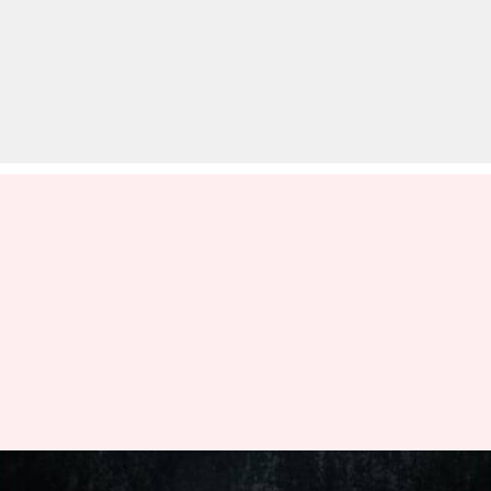
बॉक्स ऑफिस: दर्शक जुटाने में