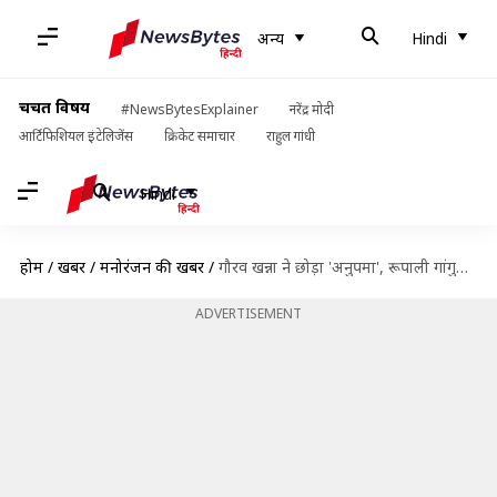
अन्य
Hindi
चर्चित विषय
#NewsBytesExplainer
नरेंद्र मोदी
आर्टिफिशियल इंटेलिजेंस
क्रिकेट समाचार
राहुल गांधी
Hindi
होम
/
खबरें
/
मनोरंजन की खबरें
/
गौरव खन्ना ने छोड़ा 'अनुपमा', रूपाली गांगुली के साथ अनबन पर कही ये बात
ADVERTISEMENT