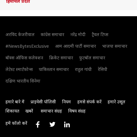
हिमाचल प्रदेश
अरविंद केजरीवाल
कांग्रेस समाचार
नरेंद्र मोदी
ट्रैवल टिप्स
#NewsBytesExclusive
आम आदमी पार्टी समाचार
भाजपा समाचार
बॉक्स ऑफिस कलेक्शन
क्रिकेट समाचार
फुटबॉल समाचार
लेटेस्ट स्मार्टफोन्स
पाकिस्तान समाचार
राहुल गांधी
रेसिपी
दक्षिण भारतीय सिनेमा
हमारे बारे में
प्राइवेसी पॉलिसी
नियम
हमसे संपर्क करें
हमारे उसूल
शिकायत
खबरें
समाचार संग्रह
विषय संग्रह
हमें फॉलो करें