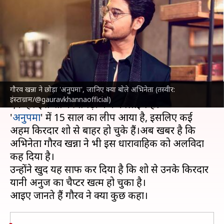
गांगुली के साथ अनबन पर कही ये
बात
लेखन
Dec 03, 2024
12:22 pm
नेहा शर्मा
क्या है खबर?
गौरव खन्ना ने छोड़ा 'अनुपमा', जानिए क्या बाेले अभिनेता (तस्वीर:
'अनुपमा'
टीवी
के चर्चित और लोकप्रिय धारावाहिकों में से
इंस्टाग्राम/@gauravkhannaofficial)
एक है। इस शो की तगड़ी फैन फॉलोइंग है।
'
अनुपमा
' में 15 साल का लीप आया है, इसलिए कई
अहम किरदार शो से बाहर हो चुके हैं।अब खबर है कि
अभिनेता गौरव खन्ना ने भी इस धारावाहिक को अलविदा
कह दिया है।
उन्होंने खुद यह साफ कर दिया है कि शो से उनके किरदार
यानी अनुज का चैप्टर खत्म हो चुका है।