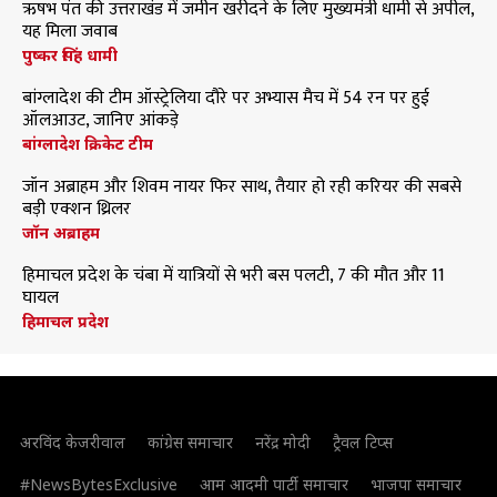
ऋषभ पंत की उत्तराखंड में जमीन खरीदने के लिए मुख्यमंत्री धामी से अपील,
यह मिला जवाब
पुष्कर सिंह धामी
बांग्लादेश की टीम ऑस्ट्रेलिया दौरे पर अभ्यास मैच में 54 रन पर हुई
ऑलआउट, जानिए आंकड़े
बांग्लादेश क्रिकेट टीम
जॉन अब्राहम और शिवम नायर फिर साथ, तैयार हो रही करियर की सबसे
बड़ी एक्शन थ्रिलर
जॉन अब्राहम
हिमाचल प्रदेश के चंबा में यात्रियों से भरी बस पलटी, 7 की मौत और 11
घायल
हिमाचल प्रदेश
अरविंद केजरीवाल
कांग्रेस समाचार
नरेंद्र मोदी
ट्रैवल टिप्स
#NewsBytesExclusive
आम आदमी पार्टी समाचार
भाजपा समाचार