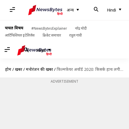
अन्य
Hindi
चर्चित विषय
#NewsBytesExplainer
नरेंद्र मोदी
आर्टिफिशियल इंटेलिजेंस
क्रिकेट समाचार
राहुल गांधी
Hindi
होम
/
खबरें
/
मनोरंजन की खबरें
/
फिल्मफेयर अवॉर्ड 2020: किसके हाथ लगी बेस्ट एक्ट्रेस की बाजी?
ADVERTISEMENT