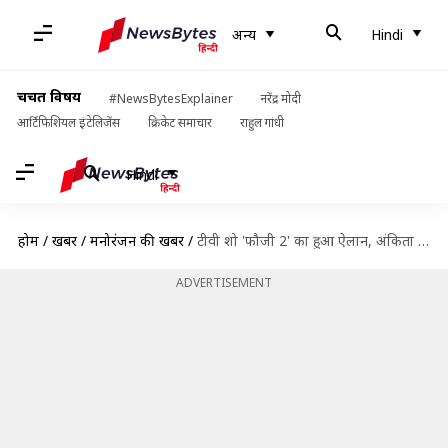
अन्य
Hindi
चर्चित विषय
#NewsBytesExplainer
नरेंद्र मोदी
आर्टिफिशियल इंटेलिजेंस
क्रिकेट समाचार
राहुल गांधी
Hindi
होम
/
खबरें
/
मनोरंजन की खबरें
/
टीवी शो 'फौजी 2' का हुआ ऐलान, अंकिता लोखंडे के पति विक्की जैन आएंगे नजर
ADVERTISEMENT