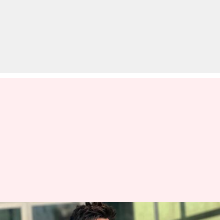
टीवी शो 'फौजी 2' का हुआ ऐलान,