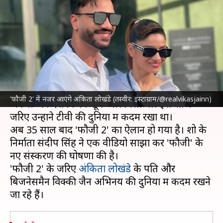
अंकिता लोखंडे के पति विक्की जैन
आएंगे नजर
लेखन
Oct 15, 2024
01:40 pm
दीक्षा शर्मा
क्या है खबर?
साल 1988 में प्रसारित हुआ
शाहरुख खान
का टीवी शो
'फौजी 2' में नजर आएंगे अंकिता लोखंडे (तस्वीर: इंस्टाग्राम/@realvikasjainn)
'फौजी' को दर्शकों का खूब प्यार मिला था। इस शो के
जरिए उन्होंने टीवी की दुनिया में कदम रखा था।
अब 35 साल बाद 'फौजी 2' का ऐलान हो गया है। शो के
निर्माता संदीप सिंह ने एक वीडियो साझा कर 'फौजी' के
नए संस्करण की घोषणा की है।
'फौजी 2' के जरिए
अंकिता लोखंडे
के पति और
बिजनेसमैन विक्की जैन अभिनय की दुनिया में कदम रखने