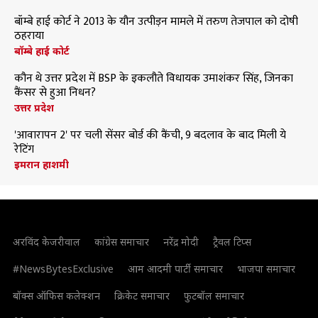
बॉम्बे हाई कोर्ट ने 2013 के यौन उत्पीड़न मामले में तरुण तेजपाल को दोषी
ठहराया
बॉम्बे हाई कोर्ट
कौन थे उत्तर प्रदेश में BSP के इकलौते विधायक उमाशंकर सिंह, जिनका
कैंसर से हुआ निधन?
उत्तर प्रदेश
'आवारापन 2' पर चली सेंसर बोर्ड की कैंची, 9 बदलाव के बाद मिली ये
रेटिंग
इमरान हाशमी
अरविंद केजरीवाल
कांग्रेस समाचार
नरेंद्र मोदी
ट्रैवल टिप्स
#NewsBytesExclusive
आम आदमी पार्टी समाचार
भाजपा समाचार
बॉक्स ऑफिस कलेक्शन
क्रिकेट समाचार
फुटबॉल समाचार