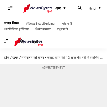
अन्य
Hindi
चर्चित विषय
#NewsBytesExplainer
नरेंद्र मोदी
आर्टिफिशियल इंटेलिजेंस
क्रिकेट समाचार
राहुल गांधी
Hindi
होम
/
खबरें
/
मनोरंजन की खबरें
/
फराह खान की 12 साल की बेटी ने स्केचिंग करके जरूरतमंदों के लिए जुटाए 70,000 रुपये
ADVERTISEMENT