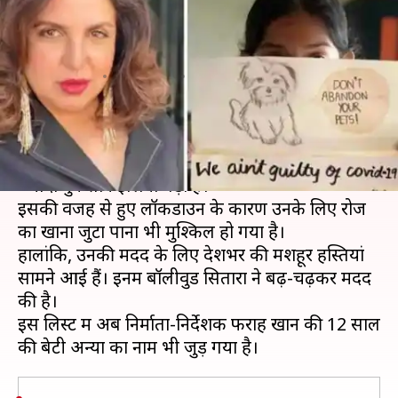
स्केचिंग करके जरूरतमंदों के लिए
जुटाए 70,000 रुपये
लेखन
Apr 12, 2020
07:20 pm
भावना साहनी
क्या है खबर?
कोरोना वायरस से जंग में मजदूर वर्ग के लोगों को सबसे
ज्यादा नुकसान झेलना पड़ा है।
इसकी वजह से हुए लॉकडाउन के कारण उनके लिए रोज
का खाना जुटा पाना भी मुश्किल हो गया है।
हालांकि, उनकी मदद के लिए देशभर की मशहूर हस्तियां
सामने आई हैं। इनमें बॉलीवुड सितारों ने बढ़-चढ़कर मदद
की है।
इस लिस्ट में अब निर्माता-निर्देशक फराह खान की 12 साल