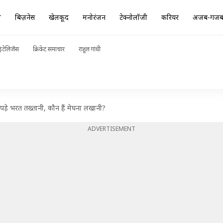
ा
बिज़नेस
खेलकूद
मनोरंजन
टेक्नोलॉजी
करियर
अजब-गज
ंटेलिजेंस
क्रिकेट समाचार
राहुल गांधी
पड़े भरत तख्तानी, कौन हैं मेघना लखानी?
ADVERTISEMENT