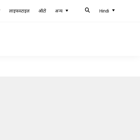
ब
लाइफस्टाइल
ऑटो
अन्य
Hindi