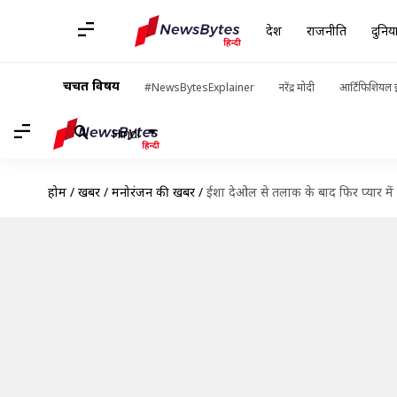
देश
राजनीति
दुनिय
चर्चित विषय
#NewsBytesExplainer
नरेंद्र मोदी
आर्टिफिशियल इ
Hindi
होम
/
खबरें
/
मनोरंजन की खबरें
/
ईशा देओल से तलाक के बाद फिर प्यार में 