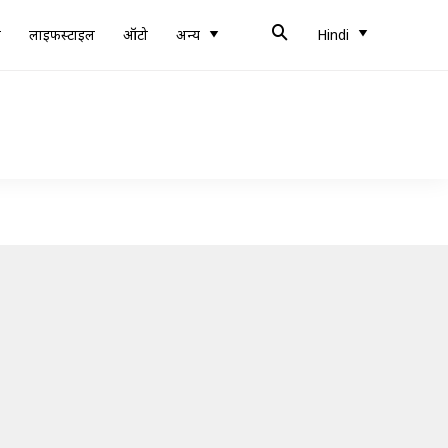
ब
लाइफस्टाइल
ऑटो
अन्य
Hindi