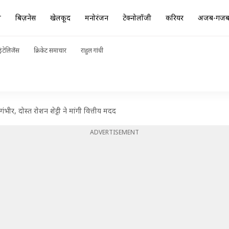
ा
बिज़नेस
खेलकूद
मनोरंजन
टेक्नोलॉजी
करियर
अजब-गज
ंटेलिजेंस
क्रिकेट समाचार
राहुल गांधी
भीर, दोस्त रोशन शेट्टी ने मांगी वित्तीय मदद
ADVERTISEMENT