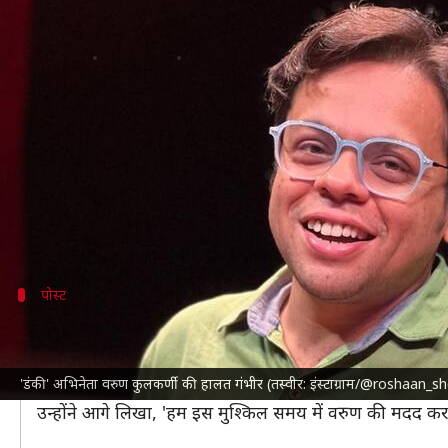
'डंकी' अभिनेता वरुण कुलकर्णी की हालत 
लेखन
Jan 22, 2025
11:27 am
दीक्षा शर्मा
क्या है खबर?
शाहरुख खान
की फिल्म '
डंकी
' में नजर आ चुके अभिनेता वरुण
समस्या से जूझ रहे हैं।
अब वरुण के करीबी दोस्त और अभिनेता रोशन शेट्टी ने 'डंकी' अभि
पोस्ट
रोशन शेट्टी ने लिखा लंबा-चौड़ा नोट
रोशन ने लिखा, 'मेरे प्रिय मित्र और थिएटर के सह-कलाकार वरुण
'डंकी' अभिनेता वरुण कुलकर्णी की हालत गंभीर (तस्वीर: इंस्टाग्राम/@roshaan_s
जा रहा है। उन्हें सप्ताह में 2-3 बार डायलिसिस की आवश्यकता 
उन्होंने आगे लिखा, 'हम इस मुश्किल समय में वरुण की मदद क