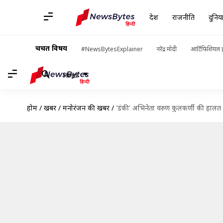
देश
राजनीति
दुनिय
चर्चित विषय
#NewsBytesExplainer
नरेंद्र मोदी
आर्टिफिशियल इ
Hindi
होम
/
खबरें
/
मनोरंजन की खबरें
/
'डंकी' अभिनेता वरुण कुलकर्णी की हालत गं