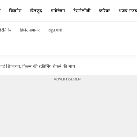
ा
बिज़नेस
खेलकूद
मनोरंजन
टेक्नोलॉजी
करियर
अजब-गज
ंटेलिजेंस
क्रिकेट समाचार
राहुल गांधी
वाई शिकायत, फिल्म की स्क्रीनिंग रोकने की मांग
ADVERTISEMENT