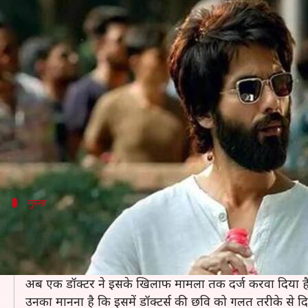
'कबीर सिंह' के खिलाफ डॉक्टर ने दर्ज 
लेखन
Jun 26, 2019
06:12 pm
स्वाति पाण्डेय
क्या है खबर?
शाहिद कपूर की फिल्म 'कबीर सिंह' पिछले हफ्ते सिनेमाघरों में
फिल्म बॉक्स ऑफिस पर अच्छा कर रही है।
जहां फिल्म एक तरफ अच्छी कमाई कर रही है वहीं दूसरी त
गुस्सा
डॉक्टर ने दर्ज करवाई शिकायत
वहीं, ऐसा लग रहा है कि फिल्म रिलीज़ के बाद भी 'कबीर सिंह' के म
फिल्म के प्रति डॉक्टर्स भी अपना गुस्सा जाहिर कर रहे हैं।
अब एक डॉक्टर ने इसके खिलाफ मामला तक दर्ज करवा दिया ह
उनका मानना है कि इसमें डॉक्टर्स की छवि को गलत तरीके से द