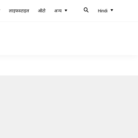
ब
लाइफस्टाइल
ऑटो
अन्य
Hindi