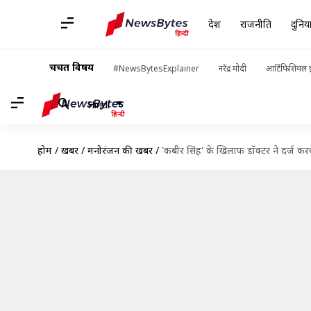
देश
राजनीति
दुनिय
चर्चित विषय
#NewsBytesExplainer
नरेंद्र मोदी
आर्टिफिशियल इ
Hindi
होम
/
खबरें
/
मनोरंजन की खबरें
/
'कबीर सिंह' के खिलाफ डॉक्टर ने दर्ज कर