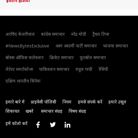
इमरान हाशमी
अरविंद केजरीवाल
कांग्रेस समाचार
नरेंद्र मोदी
ट्रैवल टिप्स
#NewsBytesExclusive
आम आदमी पार्टी समाचार
भाजपा समाचार
बॉक्स ऑफिस कलेक्शन
क्रिकेट समाचार
फुटबॉल समाचार
लेटेस्ट स्मार्टफोन्स
पाकिस्तान समाचार
राहुल गांधी
रेसिपी
दक्षिण भारतीय सिनेमा
हमारे बारे में
प्राइवेसी पॉलिसी
नियम
हमसे संपर्क करें
हमारे उसूल
शिकायत
खबरें
समाचार संग्रह
विषय संग्रह
हमें फॉलो करें