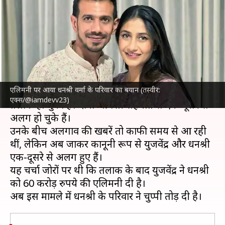
करोड़ रुपये की एलिमनी? परिवार ने
बताया सच
लेखन
Feb 21, 2025
06:02 pm
नेहा शर्मा
क्या है खबर?
एलिमनी पर आया धनश्री वर्मा के परिवार का बयान (तस्वीर:
क्रिकेटर
युजवेंद्र चहल
और कोरियोग्राफर
धनश्री वर्मा
का
एक्स/@iamdevv23)
तलाक हो चुका है। दोनों आपसी सहमति से एक-दूसरे से
अलग हो चुके हैं।
उनके बीच अलगाव की खबरें तो काफी समय से आ रही
थीं, लेकिन अब जाकर कानूनी रूप से युजवेंद्र और धनश्री
एक-दूसरे से अलग हुए हैं।
यह चर्चा जोरों पर थी कि तलाक के बाद युजवेंद्र ने धनश्री
को 60 करोड़ रुपये की एलिमनी दी है।