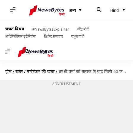
अन्य
Hindi
चर्चित विषय
#NewsBytesExplainer
नरेंद्र मोदी
आर्टिफिशियल इंटेलिजेंस
क्रिकेट समाचार
राहुल गांधी
Hindi
होम
/
खबरें
/
मनोरंजन की खबरें
/
धनश्री वर्मा को तलाक के बाद मिली 60 करोड़ रुपये की एलिमनी? परिवार ने बताया सच
ADVERTISEMENT