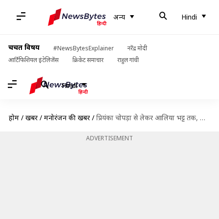
अन्य
Hindi
चर्चित विषय
#NewsBytesExplainer
नरेंद्र मोदी
आर्टिफिशियल इंटेलिजेंस
क्रिकेट समाचार
राहुल गांधी
Hindi
होम
/
खबरें
/
मनोरंजन की खबरें
/
प्रियंका चोपड़ा से लेकर आलिया भट्ट तक, हॉलीवुड फिल्मों में खलनायिकी दिखा चुके ये सितारे
ADVERTISEMENT