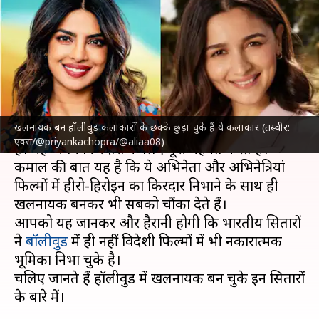
तक, हॉलीवुड फिल्मों में खलनायिकी
दिखा चुके ये सितारे
लेखन
Feb 23, 2024
11:36 am
पलक
क्या है खबर?
खलनायक बन हॉलीवुड कलाकारों के छक्के छुड़ा चुके हैं ये कलाकार (तस्वीर:
बॉलीवुड कलाकार बेहतरीन प्रदर्शन के लिए वाहवाही बटोरते
एक्स/@priyankachopra/@aliaa08)
हैं। यह अपने किरदारों के लिए पूरी मेहनत करते हैं।
कमाल की बात यह है कि ये अभिनेता और अभिनेत्रियां
फिल्मों में हीरो-हिरोइन का किरदार निभाने के साथ ही
खलनायक बनकर भी सबको चौंका देते हैं।
आपको यह जानकर और हैरानी होगी कि भारतीय सितारों
ने
बॉलीवुड
में ही नहीं विदेशी फिल्मों में भी नकारात्मक
भूमिका निभा चुके है।
चलिए जानते हैं हॉलीवुड में खलनायक बन चुके इन सितारों