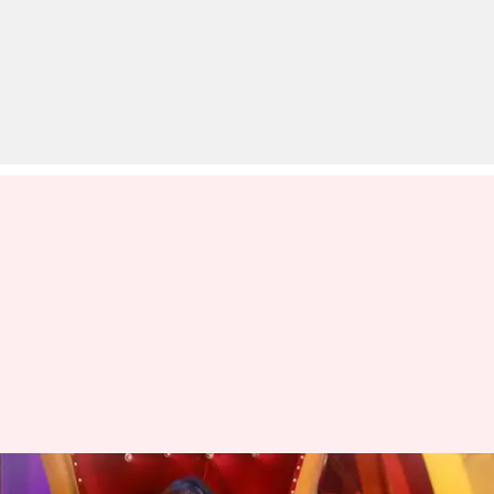
बिग बॉस 16: अर्चना गौतम ने गुस्से में