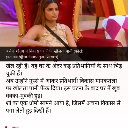
विकास पर फेंका खौलता पानी
लेखन
Dec 27, 2022
03:32 pm
चंद्रशेखर कुमार
क्या है खबर?
'
बिग बॉस 16
' का शो लड़ाई-झगड़ों के लिए सुर्खियों में रहा
है।
अर्चना गौतम ने विकास पर फेंका खौलता पानी (फोटो:
इंस्टाग्राम/@archanagautamm)
अभिनेत्री
अर्चना गौतम
शुरुआत से काफी आक्रामक गेम
खेल रही हैं। वह घर के अंदर कई प्रतिभागियों के साथ भिड़
चुकी हैं।
अब उन्होंने गुस्से में आकर प्रतिभागी विकास मानकतला
पर खौलता पानी फेंक दिया। इस घटना के बाद घर में खूब
धक्का-मुक्की हुई।
शो का एक प्रोमो सामने आया है, जिसमें अर्चना विकास से