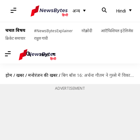
अन्य
Hindi
चर्चित विषय
#NewsBytesExplainer
नरेंद्र मोदी
आर्टिफिशियल इंटेलिजेंस
क्रिकेट समाचार
राहुल गांधी
Hindi
होम
/
खबरें
/
मनोरंजन की खबरें
/
बिग बॉस 16: अर्चना गौतम ने गुस्से में विकास पर फेंका खौलता पानी
ADVERTISEMENT