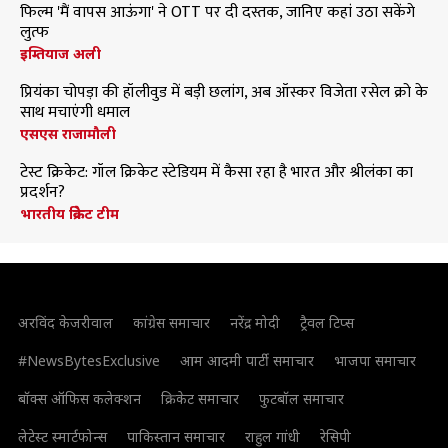
फिल्म 'मैं वापस आऊंगा' ने OTT पर दी दस्तक, जानिए कहां उठा सकेंगे
लुत्फ
इम्तियाज अली
प्रियंका चोपड़ा की हॉलीवुड में बड़ी छलांग, अब ऑस्कर विजेता रसेल क्रो के
साथ मचाएंगी धमाल
एसएस राजामौली
टेस्ट क्रिकेट: गॉल क्रिकेट स्टेडियम में कैसा रहा है भारत और श्रीलंका का
प्रदर्शन?
भारतीय क्रिकेट टीम
अरविंद केजरीवाल
कांग्रेस समाचार
नरेंद्र मोदी
ट्रैवल टिप्स
#NewsBytesExclusive
आम आदमी पार्टी समाचार
भाजपा समाचार
बॉक्स ऑफिस कलेक्शन
क्रिकेट समाचार
फुटबॉल समाचार
लेटेस्ट स्मार्टफोन्स
पाकिस्तान समाचार
राहुल गांधी
रेसिपी