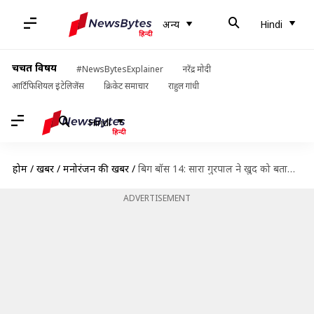
अन्य
Hindi
चर्चित विषय
#NewsBytesExplainer
नरेंद्र मोदी
आर्टिफिशियल इंटेलिजेंस
क्रिकेट समाचार
राहुल गांधी
Hindi
होम
/
खबरें
/
मनोरंजन की खबरें
/
बिग बॉस 14: सारा गुरपाल ने खुद को बताया सिंगल, गायक ने दिए शादी के सबूत
ADVERTISEMENT