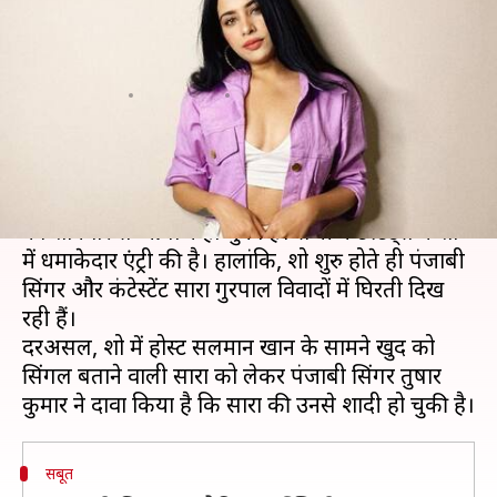
बताया सिंगल, गायक ने दिए शादी के
सबूत
लेखन
Oct 05, 2020
08:30 pm
भावना साहनी
क्या है खबर?
छोटे पर्दे के सबसे विवादित शो 'बिग बॉस' के 14वें सीजन
का शनिवार से आगाज हो चुका है। सभी कंटेस्टेंट्स ने शो
में धमाकेदार एंट्री की है। हालांकि, शो शुरु होते ही पंजाबी
सिंगर और कंटेस्टेंट सारा गुरपाल विवादों में घिरती दिख
रही हैं।
दरअसल, शो में होस्ट सलमान खान के सामने खुद को
सिंगल बताने वाली सारा को लेकर पंजाबी सिंगर तुषार
सबूत