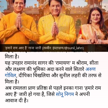
'हमारे राम आए हैं' गाना जारी; इस
गायक ने दी आवाज
लेखन
Jan 22, 2024
11:05 am
दीक्षा शर्मा
क्या है खबर?
अयोध्या के भव्य राम मंदिर में प्राण प्रतिष्ठा की शुभ घड़ी आ
'हमारे राम आए हैं' गाना जारी (तस्वीर: इंस्टाग्राम/@sunil_lahri)
गई है। अब इस बीच रामभक्तों को एक खास तोहफा
मिला है।
यह उपहार रामानंद सागर की 'रामायण' में श्रीराम, सीता
और लक्ष्मण की भूमिका अदा करने वाले सितारे
अरुण
गोविल
, दीपिका चिखलिया और सुनील लहरी की तरफ से
मिला है।
अब रामलला प्राण प्रतिष्ठा से पहले इनका गाना 'हमारे राम
आए हैं' जारी हो गया है, जिसे
सोनू निगम
ने अपनी