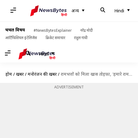
अन्य
Hindi
चर्चित विषय
#NewsBytesExplainer
नरेंद्र मोदी
आर्टिफिशियल इंटेलिजेंस
क्रिकेट समाचार
राहुल गांधी
Hindi
होम
/
खबरें
/
मनोरंजन की खबरें
/
रामभत्तों को मिला खास तोहफा, 'हमारे राम आए हैं' गाना जारी; इस गायक ने दी आवाज
ADVERTISEMENT