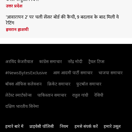
उत्तर प्रदेश
'आवारापन 2' पर चली सेंसर बोर्ड की कैंची, 9 बदलाव के बाद मिली ये
रेटिंग
इमरान हाशमी
अरविंद केजरीवाल
कांग्रेस समाचार
नरेंद्र मोदी
ट्रैवल टिप्स
#NewsBytesExclusive
आम आदमी पार्टी समाचार
भाजपा समाचार
बॉक्स ऑफिस कलेक्शन
क्रिकेट समाचार
फुटबॉल समाचार
लेटेस्ट स्मार्टफोन्स
पाकिस्तान समाचार
राहुल गांधी
रेसिपी
दक्षिण भारतीय सिनेमा
हमारे बारे में
प्राइवेसी पॉलिसी
नियम
हमसे संपर्क करें
हमारे उसूल