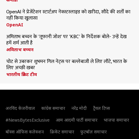
OpenAI ने प्रेजेंटेशन स्टार्टअप नेक्स्टस्लाइड को खरीदा, सौदे की शर्तों का
नहीं किया खुलासा
OpenAI
अमिताभ बच्चन के 'तूफानी जोश' पर 'KBC' के निर्देशक बोले- उन्हें देख
हमें शर्म आती है
अमिताभ बच्चन
चोट से उबरकर शुभमन गिल नेट्स पर बल्लेबाजी ले लिए लौटे, भारत के
लिए अच्छी खबर
भारतीय क्रिकेट टीम
अरविंद केजरीवाल
कांग्रेस समाचार
नरेंद्र मोदी
ट्रैवल टिप्स
#NewsBytesExclusive
आम आदमी पार्टी समाचार
भाजपा समाचार
बॉक्स ऑफिस कलेक्शन
क्रिकेट समाचार
फुटबॉल समाचार