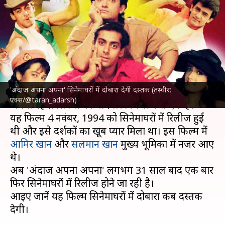
दोबारा कब होगी रिलीज? 'ग्राउंड
जीरो' से होगा सामना
लेखन
Mar 31, 2025
10:40 am
दीक्षा शर्मा
क्या है खबर?
'अंदाज अपना अपना' सिनेमाघरों में दोबारा देगी दस्तक (तस्वीर:
राजकुमार संतोषी के निर्देशन में बनी फिल्म 'अंदाज अपना
एक्स/@taran_adarsh)
अपना' हिंदी सिनेमा की यादगार फिल्मों में से एक है।
यह फिल्म 4 नवंबर, 1994 को सिनेमाघरों में रिलीज हुई
थी और इसे दर्शकों का खूब प्यार मिला था। इस फिल्म में
आमिर खान
और
सलमान खान
मुख्य भूमिका में नजर आए
थे।
अब 'अंदाज अपना अपना' लगभग 31 साल बाद एक बार
फिर सिनेमाघरों में रिलीज होने जा रही है।
आइए जानें यह फिल्म सिनेमाघरों में दोबारा कब दस्तक