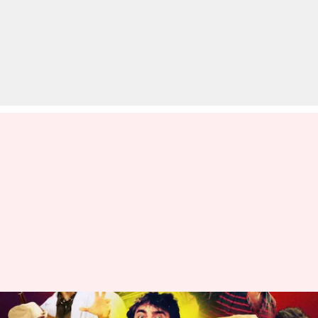
'अंदाज अपना अपना' सिनेमाघरों में