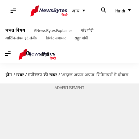
अन्य
Hindi
चर्चित विषय
#NewsBytesExplainer
नरेंद्र मोदी
आर्टिफिशियल इंटेलिजेंस
क्रिकेट समाचार
राहुल गांधी
Hindi
होम
/
खबरें
/
मनोरंजन की खबरें
/
'अंदाज अपना अपना' सिनेमाघरों में दोबारा कब होगी रिलीज? 'ग्राउंड जीरो' से होगा सामना
ADVERTISEMENT