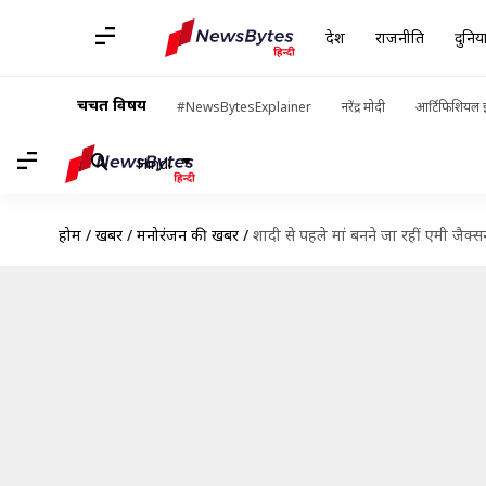
देश
राजनीति
दुनिय
चर्चित विषय
#NewsBytesExplainer
नरेंद्र मोदी
आर्टिफिशियल इ
Hindi
होम
/
खबरें
/
मनोरंजन की खबरें
/
शादी से पहले मां बनने जा रहीं एमी जैक्स