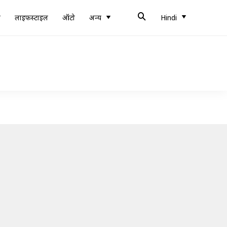
ब
लाइफस्टाइल
ऑटो
अन्य
Hindi