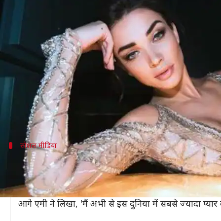
शादी से पहले मां बनने जा रहीं एमी जैक्
लेखन
Apr 01, 2019
12:11 pm
स्वाति पाण्डेय
क्या है खबर?
अभिनेत्री एमी जैक्नस ने साल की शुरुआत में अपनी सगाई क
अब एमी ने फैन्स को हैरान कर देने वाली बड़ी खबर दी है।
एमी, मां बनने वाली हैं। उन्होंने इस बात की जानकारी सोशल
सोशल मीडिया
एमी ने इंस्टाग्राम पर किया पोस्ट
एमी ने इंस्टाग्राम पर फोटो शेयर करते हुए लिखा, 'मैं इस 
बताने का मौका भी नहीं हो सकता।'
आगे एमी ने लिखा, 'मैं अभी से इस दुनिया में सबसे ज्यादा प्या