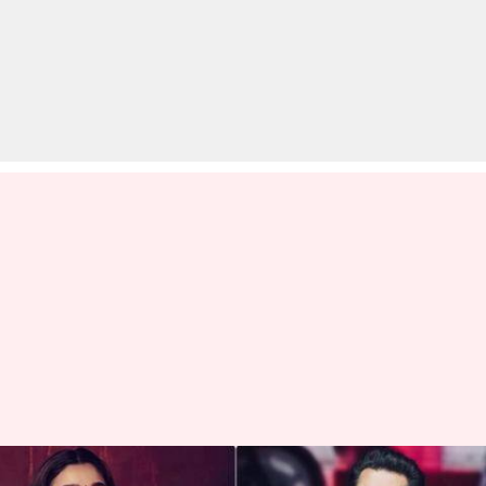
'इंशाअल्लाह' में 27 साल बड़े सलमान