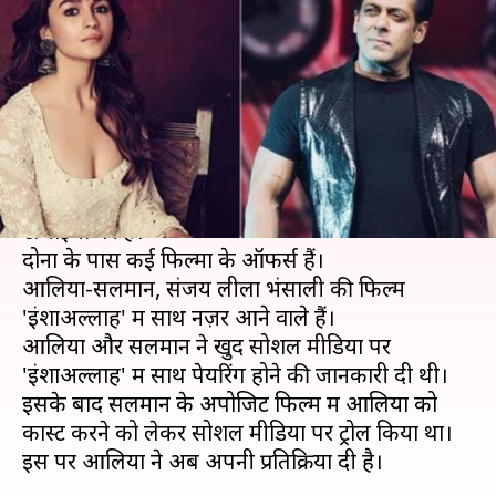
संग जोड़ी बनने पर ट्रोल हुईं आलिया
ने दिया जवाब
लेखन
Apr 09, 2019
02:46 pm
स्वाति पाण्डेय
क्या है खबर?
सलमान खान और आलिया भट्ट का करियर इस समय
ऊचाइयों पर है।
दोनों के पास कई फिल्मों के ऑफर्स हैं।
आलिया-सलमान, संजय लीला भंसाली की फिल्म
'इंशाअल्लाह' में साथ नज़र आने वाले हैं।
आलिया और सलमान ने खुद सोशल मीडिया पर
'इंशाअल्लाह' में साथ पेयरिंग होने की जानकारी दी थी।
इसके बाद सलमान के अपोजिट फिल्म में आलिया को
कास्ट करने को लेकर सोशल मीडिया पर ट्रोल किया था।