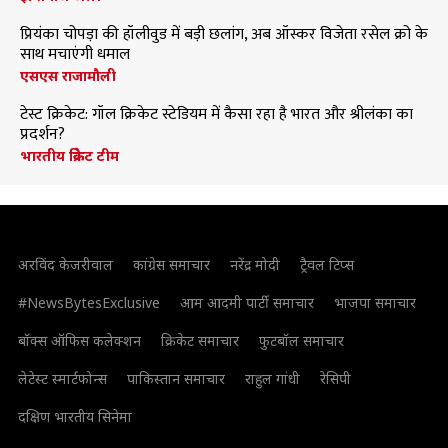
प्रियंका चोपड़ा की हॉलीवुड में बड़ी छलांग, अब ऑस्कर विजेता रसेल क्रो के
साथ मचाएंगी धमाल
एसएस राजामौली
टेस्ट क्रिकेट: गॉल क्रिकेट स्टेडियम में कैसा रहा है भारत और श्रीलंका का
प्रदर्शन?
भारतीय क्रिकेट टीम
अरविंद केजरीवाल
कांग्रेस समाचार
नरेंद्र मोदी
ट्रैवल टिप्स
#NewsBytesExclusive
आम आदमी पार्टी समाचार
भाजपा समाचार
बॉक्स ऑफिस कलेक्शन
क्रिकेट समाचार
फुटबॉल समाचार
लेटेस्ट स्मार्टफोन्स
पाकिस्तान समाचार
राहुल गांधी
रेसिपी
दक्षिण भारतीय सिनेमा