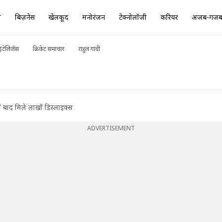
ा
बिज़नेस
खेलकूद
मनोरंजन
टेक्नोलॉजी
करियर
अजब-गज
ंटेलिजेंस
क्रिकेट समाचार
राहुल गांधी
ों बाद मिले लाखों डिस्लाइक्स
ADVERTISEMENT