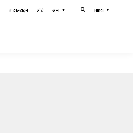
ब
लाइफस्टाइल
ऑटो
अन्य
Hindi