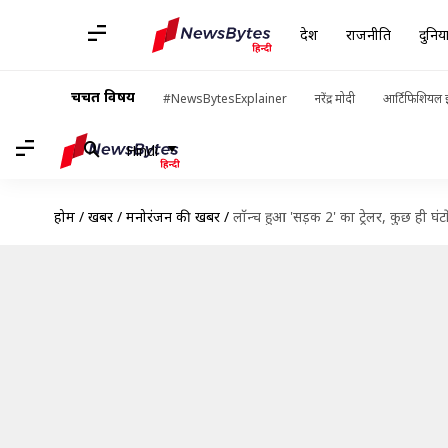
देश
राजनीति
दुनिय
चर्चित विषय
#NewsBytesExplainer
नरेंद्र मोदी
आर्टिफिशियल इ
Hindi
होम
/
खबरें
/
मनोरंजन की खबरें
/
लॉन्च हुआ 'सड़क 2' का ट्रेलर, कुछ ही घंट