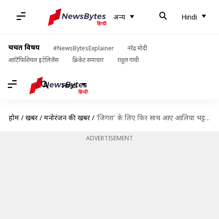
अन्य
Hindi
चर्चित विषय
#NewsBytesExplainer
नरेंद्र मोदी
आर्टिफिशियल इंटेलिजेंस
क्रिकेट समाचार
राहुल गांधी
Hindi
होम
/
खबरें
/
मनोरंजन की खबरें
/
'जिगरा' के लिए फिर साथ आए आलिया भट्ट और दिलजीत दोसांझ, प्रशंसक हुए उत्साहित
ADVERTISEMENT