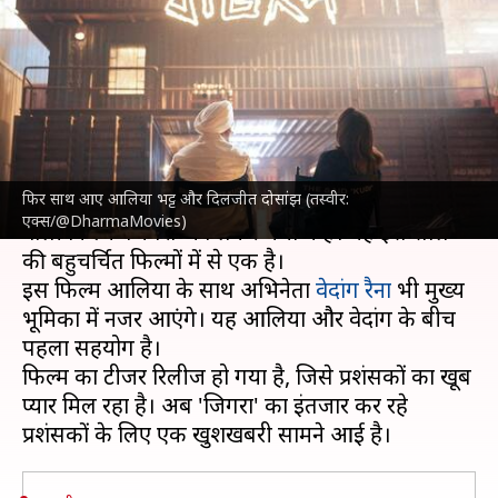
आलिया भट्ट और दिलजीत दोसांझ,
प्रशंसक हुए उत्साहित
लेखन
Sep 13, 2024
01:56 pm
दीक्षा शर्मा
क्या है खबर?
फिर साथ आए आलिया भट्ट और दिलजीत दोसांझ (तस्वीर:
अभिनेत्री
आलिया भट्ट
पिछले लंबे समय से अपनी आने
एक्स/@DharmaMovies)
वाली फिल्म 'जिगरा' को लेकर चर्चा में हैं। यह इस साल
की बहुचर्चित फिल्मों में से एक है।
इस फिल्म आलिया के साथ अभिनेता
वेदांग रैना
भी मुख्य
भूमिका में नजर आएंगे। यह आलिया और वेदांग के बीच
पहला सहयोग है।
फिल्म का टीजर रिलीज हो गया है, जिसे प्रशंसकों का खूब
प्यार मिल रहा है। अब 'जिगरा' का इंतजार कर रहे