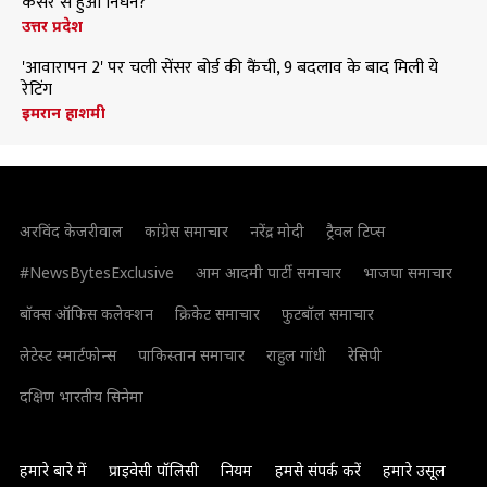
कैंसर से हुआ निधन?
उत्तर प्रदेश
'आवारापन 2' पर चली सेंसर बोर्ड की कैंची, 9 बदलाव के बाद मिली ये
रेटिंग
इमरान हाशमी
अरविंद केजरीवाल
कांग्रेस समाचार
नरेंद्र मोदी
ट्रैवल टिप्स
#NewsBytesExclusive
आम आदमी पार्टी समाचार
भाजपा समाचार
बॉक्स ऑफिस कलेक्शन
क्रिकेट समाचार
फुटबॉल समाचार
लेटेस्ट स्मार्टफोन्स
पाकिस्तान समाचार
राहुल गांधी
रेसिपी
दक्षिण भारतीय सिनेमा
हमारे बारे में
प्राइवेसी पॉलिसी
नियम
हमसे संपर्क करें
हमारे उसूल