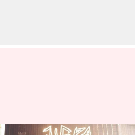
'जिगरा' के लिए फिर साथ आए