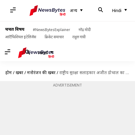
अन्य
Hindi
चर्चित विषय
#NewsBytesExplainer
नरेंद्र मोदी
आर्टिफिशियल इंटेलिजेंस
क्रिकेट समाचार
राहुल गांधी
Hindi
होम
/
खबरें
/
मनोरंजन की खबरें
/
राष्ट्रीय सुरक्षा सलाहकार अजीत डोभाल का किरदार निभाएंगे अक्षय कुमार, ऐसी होगी फिल्म की कहानी!
ADVERTISEMENT