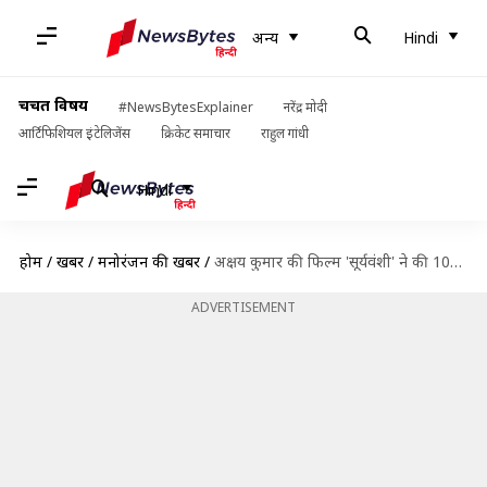
अन्य
Hindi
चर्चित विषय
#NewsBytesExplainer
नरेंद्र मोदी
आर्टिफिशियल इंटेलिजेंस
क्रिकेट समाचार
राहुल गांधी
Hindi
होम
/
खबरें
/
मनोरंजन की खबरें
/
अक्षय कुमार की फिल्म 'सूर्यवंशी' ने की 100 करोड़ के क्लब में एंट्री
ADVERTISEMENT