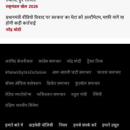
एथलीट हुए लापता
राष्ट्रमंडल खेल 2026
प्रधानमंत्री वीडियो विवाद पर सरकार का मेटा को अल्टीमेटम, माफी मांगें या
होगी कड़ी कार्रवाई
नरेंद्र मोदी
अरविंद केजरीवाल
कांग्रेस समाचार
नरेंद्र मोदी
ट्रैवल टिप्स
#NewsBytesExclusive
आम आदमी पार्टी समाचार
भाजपा समाचार
बॉक्स ऑफिस कलेक्शन
क्रिकेट समाचार
फुटबॉल समाचार
लेटेस्ट स्मार्टफोन्स
पाकिस्तान समाचार
राहुल गांधी
रेसिपी
दक्षिण भारतीय सिनेमा
हमारे बारे में
प्राइवेसी पॉलिसी
नियम
हमसे संपर्क करें
हमारे उसूल