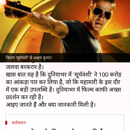
100 करोड़ के क्लब में एंट्री
लेखन
Nov 10, 2021
02:33 pm
नेहा शर्मा
क्या है खबर?
अक्षय कुमार
अभिनीेत फिल्म
'सूर्यवंशी'
ने रिलीज होते ही
धमाका मचा दिया है। फिल्म ने पहले ही दिन बॉक्स
फिल्म ‘सूर्यवंशी’ से अक्षय कुमार
ऑफिस पर धुआंदार कमाई की।
बॉक्स ऑफिस
पर इसका
जलवा बरकरार है।
खास बात यह है कि दुनियाभर में 'सूर्यवंशी' ने 100 करोड़
का आंकड़ा पार कर लिया है, जो कि महामारी के इस दौर
में एक बड़ी उपलब्धि है। दुनियाभर में फिल्म काफी अच्छा
प्रदर्शन कर रही है।
कलेक्शन