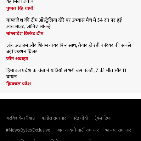
यह मिला जवाब
पुष्कर सिंह धामी
बांग्लादेश की टीम ऑस्ट्रेलिया दौरे पर अभ्यास मैच में 54 रन पर हुई
ऑलआउट, जानिए आंकड़े
बांग्लादेश क्रिकेट टीम
जॉन अब्राहम और शिवम नायर फिर साथ, तैयार हो रही करियर की सबसे
बड़ी एक्शन थ्रिलर
जॉन अब्राहम
हिमाचल प्रदेश के चंबा में यात्रियों से भरी बस पलटी, 7 की मौत और 11
घायल
हिमाचल प्रदेश
अरविंद केजरीवाल
कांग्रेस समाचार
नरेंद्र मोदी
ट्रैवल टिप्स
#NewsBytesExclusive
आम आदमी पार्टी समाचार
भाजपा समाचार