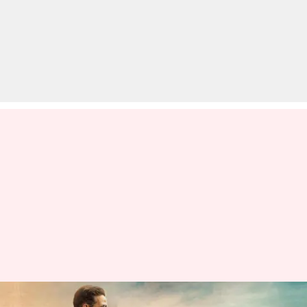
बॉक्स ऑफिस: अक्षय कुमार की