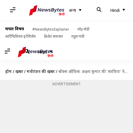
अन्य
Hindi
चर्चित विषय
#NewsBytesExplainer
नरेंद्र मोदी
आर्टिफिशियल इंटेलिजेंस
क्रिकेट समाचार
राहुल गांधी
Hindi
होम
/
खबरें
/
मनोरंजन की खबरें
/
बॉक्स ऑफिस: अक्षय कुमार की 'सरफिरा' ने फिर पकड़ी रफ्तार, जानिए 10वें दिन का कारोबार
ADVERTISEMENT