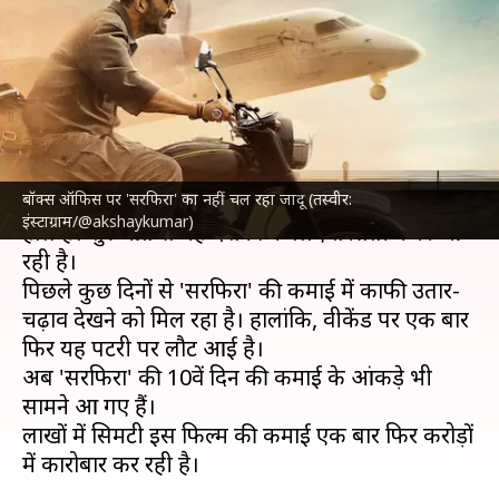
'सरफिरा' ने फिर पकड़ी रफ्तार,
जानिए 10वें दिन का कारोबार
लेखन
Jul 22, 2024
10:13 am
दीक्षा शर्मा
क्या है खबर?
बॉक्स ऑफिस पर 'सरफिरा' का नहीं चल रहा जादू (तस्वीर:
अक्षय कुमार
की फिल्म 'सरफिरा' का बॉक्स ऑफिस पर बुरा
इंस्टाग्राम/@akshaykumar)
हाल है। शुरुआत से यह दर्शकों के लिए तरसती नजर आ
रही है।
पिछले कुछ दिनों से 'सरफिरा' की कमाई में काफी उतार-
चढ़ाव देखने को मिल रहा है। हालांकि, वीकेंड पर एक बार
फिर यह पटरी पर लौट आई है।
अब 'सरफिरा' की 10वें दिन की कमाई के आंकड़े भी
सामने आ गए हैं।
लाखों में सिमटी इस फिल्म की कमाई एक बार फिर करोड़ों