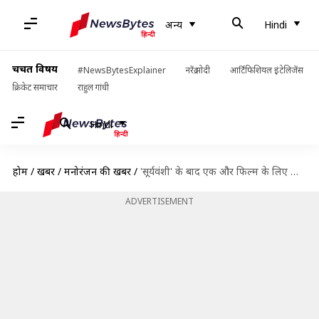
अन्य
Hindi
चर्चित विषय
#NewsBytesExplainer
नरेंद्र मोदी
आर्टिफिशियल इंटेलिजेंस
क्रिकेट समाचार
राहुल गांधी
Hindi
होम
/
खबरें
/
मनोरंजन की खबरें
/
'सूर्यवंशी' के बाद एक और फिल्म के लिए साथ आएंगे अक्षय और रोहित शेट्टी- रिपोर्ट
ADVERTISEMENT