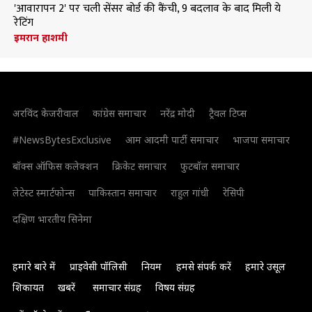
'आवारापन 2' पर चली सेंसर बोर्ड की कैंची, 9 बदलाव के बाद मिली ये
रेटिंग
इमरान हाशमी
अरविंद केजरीवाल
कांग्रेस समाचार
नरेंद्र मोदी
ट्रैवल टिप्स
#NewsBytesExclusive
आम आदमी पार्टी समाचार
भाजपा समाचार
बॉक्स ऑफिस कलेक्शन
क्रिकेट समाचार
फुटबॉल समाचार
लेटेस्ट स्मार्टफोन्स
पाकिस्तान समाचार
राहुल गांधी
रेसिपी
दक्षिण भारतीय सिनेमा
हमारे बारे में
प्राइवेसी पॉलिसी
नियम
हमसे संपर्क करें
हमारे उसूल
शिकायत
खबरें
समाचार संग्रह
विषय संग्रह