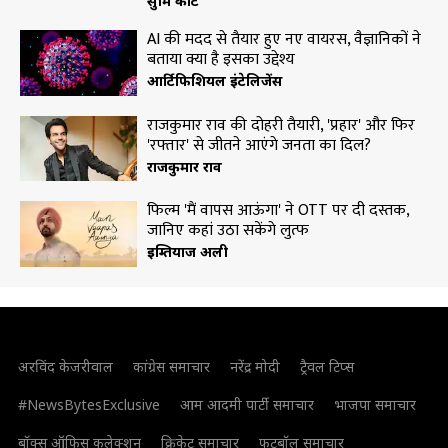
सुप्रीम कोर्ट
AI की मदद से तैयार हुए नए वायरस, वैज्ञानिकों ने
बताया क्या है इसका उद्देश्य
आर्टिफिशियल इंटेलिजेंस
राजकुमार राव की दोहरी तैयारी, 'प्रहार' और फिर
'रफ्तार' से जीतने आएंगे जनता का दिल?
राजकुमार राव
फिल्म 'मैं वापस आऊंगा' ने OTT पर दी दस्तक,
जानिए कहां उठा सकेंगे लुत्फ
इम्तियाज अली
अरविंद केजरीवाल
कांग्रेस समाचार
नरेंद्र मोदी
ट्रैवल टिप्स
#NewsBytesExclusive
आम आदमी पार्टी समाचार
भाजपा समाचार
बॉक्स ऑफिस कलेक्शन
क्रिकेट समाचार
फुटबॉल समाचार