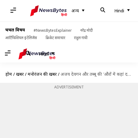
अन्य
Hindi
चर्चित विषय
#NewsBytesExplainer
नरेंद्र मोदी
आर्टिफिशियल इंटेलिजेंस
क्रिकेट समाचार
राहुल गांधी
Hindi
होम
/
खबरें
/
मनोरंजन की खबरें
/
अजय देवगन और तब्बू की 'औरों में कहां दम था' का ट्रेलर इस दिन होगा रिलीज
ADVERTISEMENT