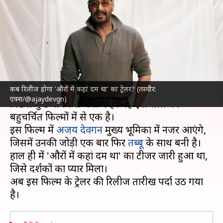
कहां दम था' का ट्रेलर इस दिन होगा
रिलीज
लेखन
Jun 10, 2024
02:28 pm
दीक्षा शर्मा
क्या है खबर?
कब रिलीज होगा 'औरों में कहां दम था' का ट्रेलर? (तस्वीर:
नीरज पांडे के निर्देशन में बनी फिल्म 'औरों में कहां दम था'
एक्स/@ajaydevgn)
पिछले कुछ समय से चर्चा में है। यह इस साल की
बहुचर्चित फिल्मों में से एक है।
इस फिल्म में
अजय देवगन
मुख्य भूमिका में नजर आएंगे,
जिसमें उनकी जोड़ी एक बार फिर
तब्बू
के साथ बनी है।
हाल ही में 'औरों में कहां दम था' का टीजर जारी हुआ था,
जिसे दर्शकों का प्यार मिला।
अब इस फिल्म के ट्रेलर की रिलीज तारीख पर्दा उठ गया