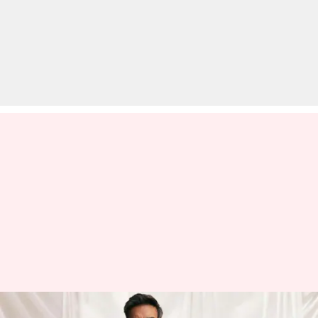
अजय देवगन और तब्बू की 'औरों में