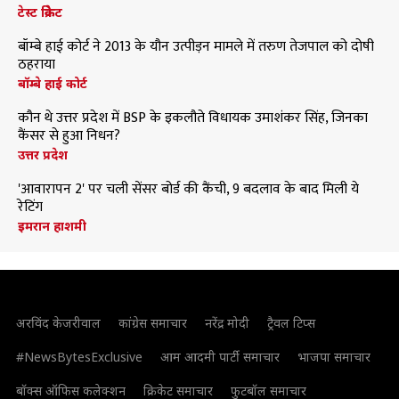
टेस्ट क्रिकेट
बॉम्बे हाई कोर्ट ने 2013 के यौन उत्पीड़न मामले में तरुण तेजपाल को दोषी
ठहराया
बॉम्बे हाई कोर्ट
कौन थे उत्तर प्रदेश में BSP के इकलौते विधायक उमाशंकर सिंह, जिनका
कैंसर से हुआ निधन?
उत्तर प्रदेश
'आवारापन 2' पर चली सेंसर बोर्ड की कैंची, 9 बदलाव के बाद मिली ये
रेटिंग
इमरान हाशमी
अरविंद केजरीवाल
कांग्रेस समाचार
नरेंद्र मोदी
ट्रैवल टिप्स
#NewsBytesExclusive
आम आदमी पार्टी समाचार
भाजपा समाचार
बॉक्स ऑफिस कलेक्शन
क्रिकेट समाचार
फुटबॉल समाचार